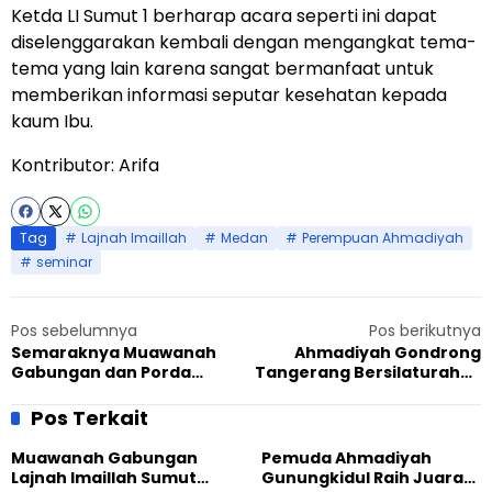
Ketda LI Sumut 1 berharap acara seperti ini dapat
diselenggarakan kembali dengan mengangkat tema-
tema yang lain karena sangat bermanfaat untuk
memberikan informasi seputar kesehatan kepada
kaum Ibu.
Kontributor: Arifa
Tag
Lajnah Imaillah
Medan
Perempuan Ahmadiyah
seminar
Pos sebelumnya
Pos berikutnya
Semaraknya Muawanah
Ahmadiyah Gondrong
Gabungan dan Porda
Tangerang Bersilaturahmi
Lajnah Imailah Sumut 1
ke Polsek Cipondoh
Pos Terkait
Muawanah Gabungan
Pemuda Ahmadiyah
Lajnah Imaillah Sumut
Gunungkidul Raih Juara