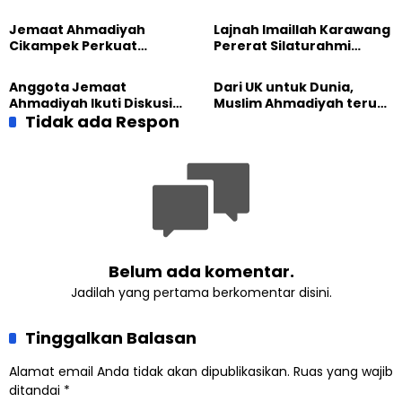
Hadirkan Olahraga
Lomba Video Literasi 2026
hingga Edukasi Tangani
Jemaat Ahmadiyah
Lajnah Imaillah Karawang
Sampah
Cikampek Perkuat
Pererat Silaturahmi
Komitmen Bangun Masjid
dengan Warga Lewat
Lewat Pengajian
Masak Bersama
Anggota Jemaat
Dari UK untuk Dunia,
Gabungan
Ahmadiyah Ikuti Diskusi
Muslim Ahmadiyah terus
Pluralisme di Yogyakarta
Tidak ada Respon
perkuat Persaudaraan
Kemanusiaan Global
Belum ada komentar.
Jadilah yang pertama berkomentar disini.
Tinggalkan Balasan
Alamat email Anda tidak akan dipublikasikan.
Ruas yang wajib
ditandai
*