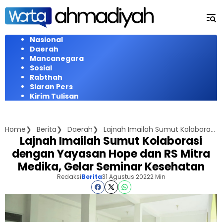
Langsung
ke
konten
Nasional
Daerah
Mancanegara
Sosial
Rabthah
Siaran Pers
Kirim Tulisan
Home
Berita
Daerah
Lajnah Imailah Sumut Kolaborasi dengan Yayasan Hope dan RS Mitra Medika, Gelar Seminar Kesehatan
Lajnah Imailah Sumut Kolaborasi
dengan Yayasan Hope dan RS Mitra
Medika, Gelar Seminar Kesehatan
Redaksi
Berita
31 Agustus 2022
2 Min