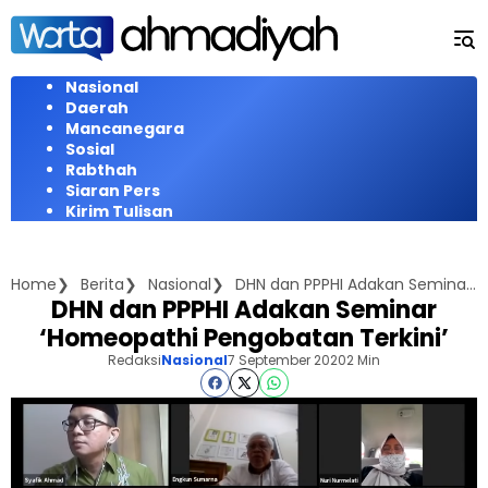
Langsung
ke
konten
Nasional
Daerah
Mancanegara
Sosial
Rabthah
Siaran Pers
Kirim Tulisan
Home
Berita
Nasional
DHN dan PPPHI Adakan Seminar 'Homeopathi Pengobatan Terkini'
DHN dan PPPHI Adakan Seminar
‘Homeopathi Pengobatan Terkini’
Redaksi
Nasional
7 September 2020
2 Min