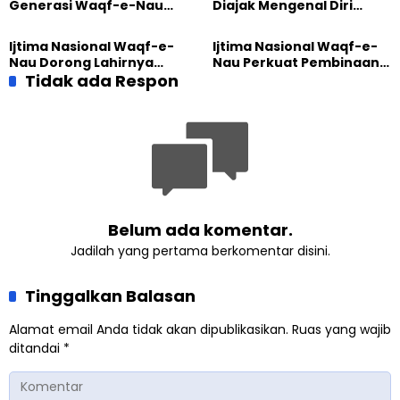
Generasi Waqf-e-Nau
Diajak Mengenal Diri
Diajak Hidup untuk
Sebelum Mengubah
Pengabdian
Dunia
Ijtima Nasional Waqf-e-
Ijtima Nasional Waqf-e-
Nau Dorong Lahirnya
Nau Perkuat Pembinaan
Generasi Pengkhidmat
Tidak ada Respon
Calon Pemimpin Jemaat
yang Militan
Masa Depan
Belum ada komentar.
Jadilah yang pertama berkomentar disini.
Tinggalkan Balasan
Alamat email Anda tidak akan dipublikasikan.
Ruas yang wajib
ditandai
*