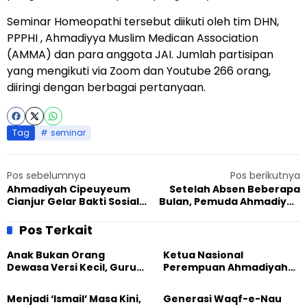
Seminar Homeopathi tersebut diikuti oleh tim DHN,
PPPHI , Ahmadiyya Muslim Medican Association
(AMMA) dan para anggota JAI. Jumlah partisipan
yang mengikuti via Zoom dan Youtube 266 orang,
diiringi dengan berbagai pertanyaan.
Tag
seminar
Pos sebelumnya
Pos berikutnya
Ahmadiyah Cipeuyeum
Setelah Absen Beberapa
Cianjur Gelar Bakti Sosial
Bulan, Pemuda Ahmadiyah
Donor Darah
Garut Gelar ‘Khuddam
Camp’
Pos Terkait
Anak Bukan Orang
Ketua Nasional
Dewasa Versi Kecil, Guru
Perempuan Ahmadiyah
Besar UT Kenalkan Model
Indonesia Raih Gelar Guru
Pendidikan BERLIAN
Besar Universitas
Menjadi ‘Ismail’ Masa Kini,
Generasi Waqf-e-Nau
Terbuka