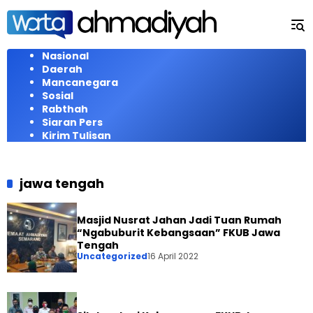
Langsung
ke
konten
Nasional
Daerah
Mancanegara
Sosial
Rabthah
Siaran Pers
Kirim Tulisan
jawa tengah
Masjid Nusrat Jahan Jadi Tuan Rumah
“Ngabuburit Kebangsaan” FKUB Jawa
Tengah
Uncategorized
16 April 2022