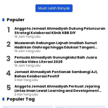
Muat Lebih Banyak
Populer
Anggota Jemaat Ahmadiyah Dukung Peluncuran
Strategi Kolaborasi Klinik KBB DIY
19 Jam Yang Lalu
Muawanah Gabungan Lajnah Imaillah Sumut
Hadirkan Olahraga hingga Edukasi Tangani
19 Jam Yang Lalu
Sampah
Pemuda Ahmadiyah Gunungkidul Raih Juara
Lomba Video Literasi 2026
19 Jam Yang Lalu
Jemaat Ahmadiyah Pontianak Sambangi AJI,
Bahas Kolaborasi Positif
2 Hari Yang Lalu
Anggota Jemaat Ahmadiyah Perkuat Jejaring
Lintas Iman Lewat Learning and Development
2 Hari Yang Lalu
Festival di Yogyakarta
Populer Tag