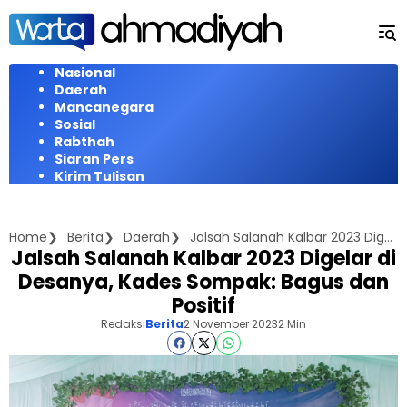
Langsung
ke
konten
Nasional
Daerah
Mancanegara
Sosial
Rabthah
Siaran Pers
Kirim Tulisan
Home
Berita
Daerah
Jalsah Salanah Kalbar 2023 Digelar di Desanya, Kades Sompak: Bagus dan Positif
Jalsah Salanah Kalbar 2023 Digelar di
Desanya, Kades Sompak: Bagus dan
Positif
Redaksi
Berita
2 November 2023
2 Min