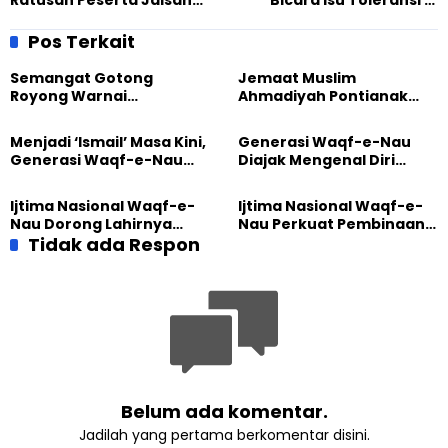
Ratusan Peserta Jalsah
Bicara Isu Toleransi di
Muslim Ahmadiyah Donor
Jalsah Salanah Kalbar
Darah di Padang
2023, Komitmen Ciptakan
Pos Terkait
Iklim Saling Dukung
Semangat Gotong
Jemaat Muslim
Royong Warnai
Ahmadiyah Pontianak
Pembangunan Kembali
dan Gereja Katedral
Masjid di Jemaat
Perkuat Kolaborasi Sosial
Menjadi ‘Ismail’ Masa Kini,
Generasi Waqf-e-Nau
Ahmadiyah Sukapura
Generasi Waqf-e-Nau
Diajak Mengenal Diri
Diajak Hidup untuk
Sebelum Mengubah
Pengabdian
Dunia
Ijtima Nasional Waqf-e-
Ijtima Nasional Waqf-e-
Nau Dorong Lahirnya
Nau Perkuat Pembinaan
Generasi Pengkhidmat
Tidak ada Respon
Calon Pemimpin Jemaat
yang Militan
Masa Depan
Belum ada komentar.
Jadilah yang pertama berkomentar disini.