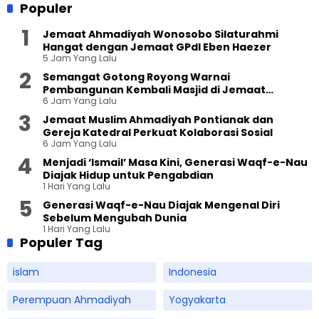
Populer
Jemaat Ahmadiyah Wonosobo Silaturahmi
Hangat dengan Jemaat GPdI Eben Haezer
5 Jam Yang Lalu
Semangat Gotong Royong Warnai
Pembangunan Kembali Masjid di Jemaat
6 Jam Yang Lalu
Ahmadiyah Sukapura
Jemaat Muslim Ahmadiyah Pontianak dan
Gereja Katedral Perkuat Kolaborasi Sosial
6 Jam Yang Lalu
Menjadi ‘Ismail’ Masa Kini, Generasi Waqf-e-Nau
Diajak Hidup untuk Pengabdian
1 Hari Yang Lalu
Generasi Waqf-e-Nau Diajak Mengenal Diri
Sebelum Mengubah Dunia
1 Hari Yang Lalu
Populer Tag
islam
Indonesia
Perempuan Ahmadiyah
Yogyakarta