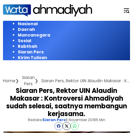
Langsung
ke
konten
Nasional
Daerah
Mancanegara
Sosial
Rabthah
Siaran Pers
Kirim Tulisan
Siaran
Home
Siaran Pers, Rektor UIN Alaudin Makasar : Kontroversi Ahmadiyah sudah selesai, saatnya membangun kerjasama.
Pers
Siaran Pers, Rektor UIN Alaudin
Makasar : Kontroversi Ahmadiyah
sudah selesai, saatnya membangun
kerjasama.
Redaksi
Siaran Pers
8 November 2018
5 Min