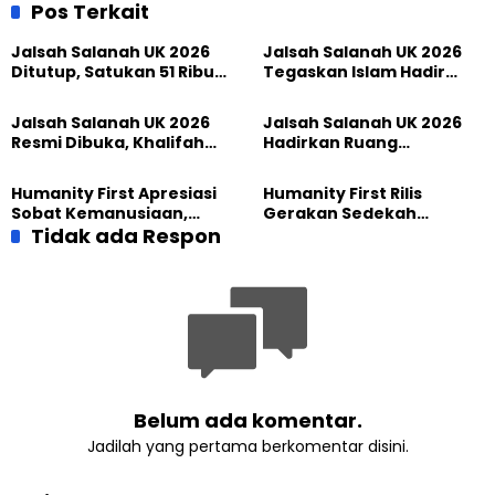
Bersama Para Sahabat.
Perdamaian
Pos Terkait
Jalsah Salanah UK 2026
Jalsah Salanah UK 2026
Ditutup, Satukan 51 Ribu
Tegaskan Islam Hadir
Peserta dari 117 Negara
Melalui Ketakwaan,
Perdamaian, dan
Jalsah Salanah UK 2026
Jalsah Salanah UK 2026
Pengabdian
Resmi Dibuka, Khalifah
Hadirkan Ruang
Muslim Ahmadiyah
Persaudaraan Global,
Wujudkan Iman dalam
Tokoh Indonesia Turut
Humanity First Apresiasi
Humanity First Rilis
Perubahan Nyata
Ambil Bagian
Sobat Kemanusiaan,
Gerakan Sedekah
Sedekah yang
Tidak ada Respon
Kemanusiaan Berkat,
Menghadirkan Harapan
Hadirkan Harapan Melalui
bagi Sesama
Setiap Kebaikan
Belum ada komentar.
Jadilah yang pertama berkomentar disini.