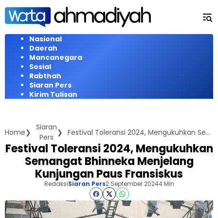
Langsung
ke
konten
Nasional
Daerah
Mancanegara
Sosial
Rabthah
Siaran Pers
Kirim Tulisan
Siaran
Home
Festival Toleransi 2024, Mengukuhkan Semangat Bhinneka Menjelang Kunjungan Paus Fransiskus
Pers
Festival Toleransi 2024, Mengukuhkan
Semangat Bhinneka Menjelang
Kunjungan Paus Fransiskus
Redaksi
Siaran Pers
2 September 2024
4 Min