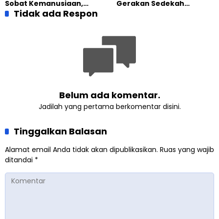
Sobat Kemanusiaan,
Gerakan Sedekah
Sedekah yang
Tidak ada Respon
Kemanusiaan Berkat,
Menghadirkan Harapan
Hadirkan Harapan Melalui
bagi Sesama
Setiap Kebaikan
Belum ada komentar.
Jadilah yang pertama berkomentar disini.
Tinggalkan Balasan
Alamat email Anda tidak akan dipublikasikan.
Ruas yang wajib
ditandai
*