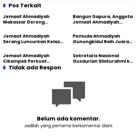
DIY 2018
sudah selesai, saatnya
Pos Terkait
membangun kerjasama.
Jemaat Ahmadiyah
Bangun Gapura, Anggota
Makassar Dorong
Jemaat Ahmadiyah
Kesadaran Lingkungan
Madukara dan Warga
Lewat Edukasi Ekoteologi
Sambut HUT RI ke-81
Jemaat Ahmadiyah
Pemuda Ahmadiyah
Serang Luncurkan Kelas
Gunungkidul Raih Juara
Tatar, Fokus Cetak
Lomba Video Literasi 2026
Generasi Unggul
Jemaat Ahmadiyah
Sekretaris Nasional
Cikampek Perkuat
Gusdurian Silaturahmi ke
Komitmen Bangun Masjid
Tidak ada Respon
Jemaat Ahmadiyah
Lewat Pengajian
Singaparna, Perkuat Nilai
Gabungan
Kemanusiaan
Belum ada komentar.
Jadilah yang pertama berkomentar disini.