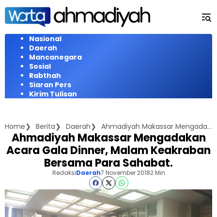
Langsung
ke
konten
Nasional
Daerah
Mancanegara
Sosial
Rabthah
Siaran Pers
Kirim Tulisan
Home
Berita
Daerah
Ahmadiyah Makassar Mengadakan Acara Gala Dinner, Malam Keakraban Bersama Para Sahabat.
Ahmadiyah Makassar Mengadakan
Acara Gala Dinner, Malam Keakraban
Bersama Para Sahabat.
Redaksi
Daerah
7 November 2018
2 Min