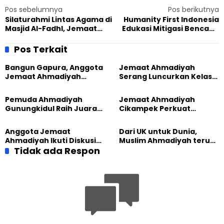
Pos sebelumnya
Pos berikutnya
Silaturahmi Lintas Agama di
Humanity First Indonesia
Masjid Al-Fadhl, Jemaat
Edukasi Mitigasi Bencana
Ahmadiyah Bogor Perkuat
Lewat Training Camp di
Toleransi
Bogor
Pos Terkait
Bangun Gapura, Anggota
Jemaat Ahmadiyah
Jemaat Ahmadiyah
Serang Luncurkan Kelas
Madukara dan Warga
Tatar, Fokus Cetak
Sambut HUT RI ke-81
Generasi Unggul
Pemuda Ahmadiyah
Jemaat Ahmadiyah
Gunungkidul Raih Juara
Cikampek Perkuat
Lomba Video Literasi 2026
Komitmen Bangun Masjid
Lewat Pengajian
Anggota Jemaat
Dari UK untuk Dunia,
Gabungan
Ahmadiyah Ikuti Diskusi
Muslim Ahmadiyah terus
Pluralisme di Yogyakarta
Tidak ada Respon
perkuat Persaudaraan
Kemanusiaan Global