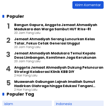
Populer
Bangun Gapura, Anggota Jemaat Ahmadiyah
Madukara dan Warga Sambut HUT RI ke-81
20 Jam Yang Lalu
Jemaat Ahmadiyah Serang Luncurkan Kelas
Tatar, Fokus Cetak Generasi Unggul
20 Jam Yang Lalu
Jemaat Ahmadiyah Madukara Temui Kepala
Desa Limbangan, Komitmen Jaga Kerukunan
20 Jam Yang Lalu
Anggota Jemaat Ahmadiyah Dukung Peluncuran
Strategi Kolaborasi Klinik KBB DIY
2 Hari Yang Lalu
Muawanah Gabungan Lajnah Imaillah Sumut
Hadirkan Olahraga hingga Edukasi Tangani
2 Hari Yang Lalu
Sampah
Populer Tag
islam
Indonesia