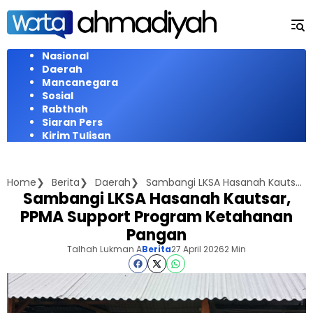
Langsung
ke
konten
Nasional
Daerah
Mancanegara
Sosial
Rabthah
Siaran Pers
Kirim Tulisan
Home
Berita
Daerah
Sambangi LKSA Hasanah Kautsar, PPMA Support Program Ketahanan Pangan
Sambangi LKSA Hasanah Kautsar,
PPMA Support Program Ketahanan
Pangan
Talhah Lukman A
Berita
27 April 2026
2 Min