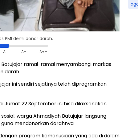
ag
s PMI demi donor darah.
A
A+
A++
Batujajar ramai-ramai menyambangi markas
n darah.
ar ini sendiri sejatinya telah diprogramkan
di Jumat 22 September ini bisa dilaksanakan.
osial, warga Ahmadiyah Batujajar langsung
t guna mendonorkan darahnya.
 dengan program kemanusiaan yang ada di dalam