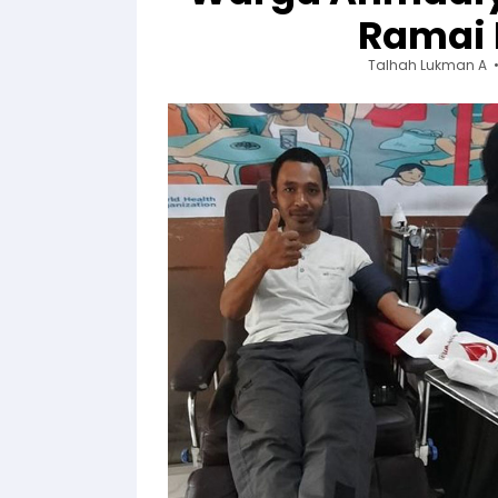
Ramai 
Talhah Lukman A