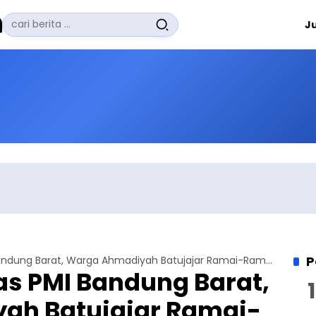
Pencarian
J
untuk:
#
Zuhairi Misrawi
#
Zoom
#
Zero Waste
#
Zaki Firdaus
#
Zafrullah Ahmad Pontoh
No Recent Searches Yet.
P
Sambangi Markas PMI Bandung Barat, Warga Ahmadiyah Batujajar Ramai-Ramai Donor Darah
s PMI Bandung Barat,
ah Batujajar Ramai-