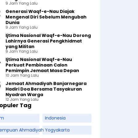
9 Jam Yang Lalu
Generasi Waqf-e-Nau Diajak
Mengenal Diri Sebelum Mengubah
Dunia
9 Jam Yang Lalu
Ijtima Nasional Waqf-e-Nau Dorong
Lahirnya Generasi Pengkhidmat
yang Militan
9 Jam Yang Lalu
Ijtima Nasional Waqf-e-Nau
Perkuat Pembinaan Calon
Pemimpin Jemaat Masa Depan
10 Jam Yang Lalu
Jemaat Ahmadiyah Banjarnegara
Hadiri Doa Bersama Tasyakuran
Nyadran Warga
12 Jam Yang Lalu
opuler Tag
am
Indonesia
rempuan Ahmadiyah
Yogyakarta