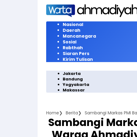
Langsung
ke
konten
Nasional
Daerah
Mancanegara
Sosial
Rabthah
Siaran Pers
Kirim Tulisan
Jakarta
Bandung
Yogyakarta
Makassar
Home
Berita
Sambangi Marka
Warga Ahmadiy