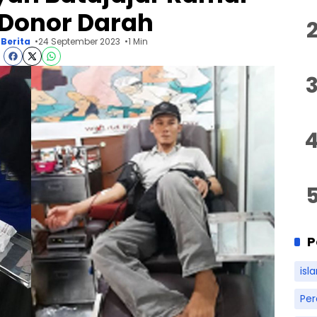
Donor Darah
Berita
24 September 2023
1 Min
P
isl
Pe