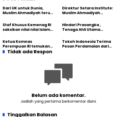
Dari UK untuk Dunia,
Direktur Setara Institute:
Muslim Ahmadiyah terus
Muslim Ahmadiyah
perkuat Persaudaraan
membangun Perdamaian
Kemanusiaan Global
Dunia dari “Infrastruktur
Staf Khusus Kemenag RI
Hindari Prasangka ,
Kemanusiaan”
saksikan nilai nilai Islam
Tenaga Ahli Utama
dalam Jalsah Salanah
Kantor Staf Presiden cek
Internasional Muslim
fakta langsung
Ketua Komnas
Tokoh Indonesia Terima
Ahmadiyah UK 2026
kehidupan Muslim
Perempuan RI temukan
Pesan Perdamaian dari
Ahmadiyah di Inggris
optimisme
Tidak ada Respon
Khalifah Muslim
Pemberdayaan
Ahmadiyah
Perempuan dari Sebuah
Pertemuan Umat Islam di
Inggris
Belum ada komentar.
Jadilah yang pertama berkomentar disini.
Tinggalkan Balasan