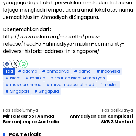
yang juga diliput oleh perwakilan media dari Indonesia.
Ia juga menghadiri empat acara amal lokal atas nama
Jemaat Muslim Ahmadiyah di Singapura.
Diterjemahkan dari :
http://www.alislam.org/egazette/press-
release/head-of-ahmadiyya-muslim-community-
delivers-historic-address-in-singapore/
Tag
agama
ahmadiyya
damai
Indonesia
islam
khalifah
Khalifah Islam Ahmadiyah
masroor ahmad
mirza masroor ahmad
muslim
Singapore
Singapura
Pos sebelumnya
Pos berikutnya
Mirza Masroor Ahmad
Ahmadiyah dan Komplikasi
Berkunjung ke Australia
SKB 3 Menteri
Pos Terkait