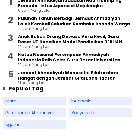
Jemaat Ahmadiyah Sadasari Hadiri Kemping
Pemuda Lintas Agama di Majalengka
9 Jam Yang Lalu
Puluhan Tahun Berbagi, Jemaat Ahmadiyah
Lolak Kembali Salurkan Sembako kepada Warga
15 Jam Yang Lalu
Anak Bukan Orang Dewasa Versi Kecil, Guru
Besar UT Kenalkan Model Pendidikan BERLIAN
16 Jam Yang Lalu
Ketua Nasional Perempuan Ahmadiyah
Indonesia Raih Gelar Guru Besar Universitas
16 Jam Yang Lalu
Terbuka
Jemaat Ahmadiyah Wonosobo Silaturahmi
Hangat dengan Jemaat GPdI Eben Haezer
1 Hari Yang Lalu
Populer Tag
islam
Indonesia
Perempuan Ahmadiyah
Yogyakarta
agama