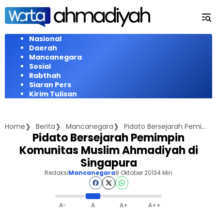
Langsung
ke
konten
Nasional
Daerah
Mancanegara
Sosial
Rabthah
Siaran Pers
Kirim Tulisan
Home
Berita
Mancanegara
Pidato Bersejarah Pemimpin Komunitas Muslim Ahmadiyah di Singapura
Pidato Bersejarah Pemimpin
Komunitas Muslim Ahmadiyah di
Singapura
Redaksi
Mancanegara
8 Oktober 2013
4 Min
A-
A
A+
A++