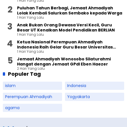
1 Hari Yang Lalu
Puluhan Tahun Berbagi, Jemaat Ahmadiyah
Lolak Kembali Salurkan Sembako kepada Warga
1 Hari Yang Lalu
Anak Bukan Orang Dewasa Versi Kecil, Guru
Besar UT Kenalkan Model Pendidikan BERLIAN
1 Hari Yang Lalu
Ketua Nasional Perempuan Ahmadiyah
Indonesia Raih Gelar Guru Besar Universitas
1 Hari Yang Lalu
Terbuka
Jemaat Ahmadiyah Wonosobo Silaturahmi
Hangat dengan Jemaat GPdI Eben Haezer
2 Hari Yang Lalu
Populer Tag
islam
Indonesia
Perempuan Ahmadiyah
Yogyakarta
agama