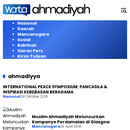
Langsung
ke
konten
Nasional
Daerah
Mancanegara
Sosial
Rabthah
Siaran Pers
Kirim Tulisan
ahmadiyya
INTERNATIONAL PEACE SYMPOSIUM: PANCASILA &
INSPIRASI KEBEBASAN BERAGAMA
Nasional
28 Oktober 2016
Muslim Ahmadiyah Meluncurkan
Kampanye Perdamaian di Glasgow
Mancanegara
26 April 2016