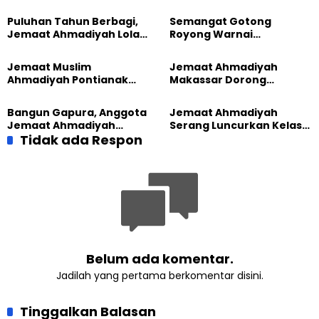
Puluhan Tahun Berbagi,
Semangat Gotong
Jemaat Ahmadiyah Lolak
Royong Warnai
Kembali Salurkan
Pembangunan Kembali
Sembako kepada Warga
Masjid di Jemaat
Jemaat Muslim
Jemaat Ahmadiyah
Ahmadiyah Sukapura
Ahmadiyah Pontianak
Makassar Dorong
dan Gereja Katedral
Kesadaran Lingkungan
Perkuat Kolaborasi Sosial
Lewat Edukasi Ekoteologi
Bangun Gapura, Anggota
Jemaat Ahmadiyah
Jemaat Ahmadiyah
Serang Luncurkan Kelas
Madukara dan Warga
Tidak ada Respon
Tatar, Fokus Cetak
Sambut HUT RI ke-81
Generasi Unggul
Belum ada komentar.
Jadilah yang pertama berkomentar disini.
Tinggalkan Balasan