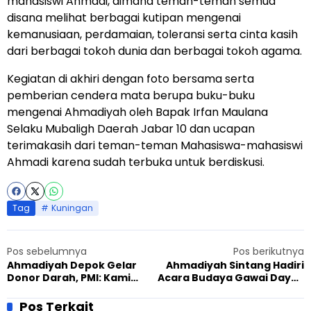
mahasiswi Ahmadi, dimana teman-teman semua
disana melihat berbagai kutipan mengenai
kemanusiaan, perdamaian, toleransi serta cinta kasih
dari berbagai tokoh dunia dan berbagai tokoh agama.
Kegiatan di akhiri dengan foto bersama serta
pemberian cendera mata berupa buku-buku
mengenai Ahmadiyah oleh Bapak Irfan Maulana
Selaku Mubaligh Daerah Jabar 10 dan ucapan
terimakasih dari teman-teman Mahasiswa-mahasiswi
Ahmadi karena sudah terbuka untuk berdiskusi.
Tag
Kuningan
Pos sebelumnya
Pos berikutnya
Ahmadiyah Depok Gelar
Ahmadiyah Sintang Hadiri
Donor Darah, PMI: Kami
Acara Budaya Gawai Dayak
Senang Ada Kegiatan di
IX
Masjid Ini
Pos Terkait