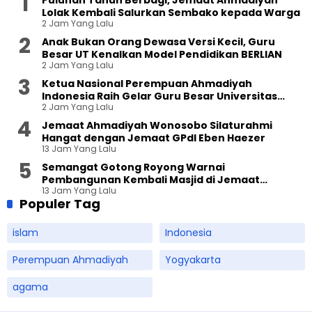
Lolak Kembali Salurkan Sembako kepada Warga
2 Jam Yang Lalu
Anak Bukan Orang Dewasa Versi Kecil, Guru
Besar UT Kenalkan Model Pendidikan BERLIAN
2 Jam Yang Lalu
Ketua Nasional Perempuan Ahmadiyah
Indonesia Raih Gelar Guru Besar Universitas
2 Jam Yang Lalu
Terbuka
Jemaat Ahmadiyah Wonosobo Silaturahmi
Hangat dengan Jemaat GPdI Eben Haezer
13 Jam Yang Lalu
Semangat Gotong Royong Warnai
Pembangunan Kembali Masjid di Jemaat
13 Jam Yang Lalu
Ahmadiyah Sukapura
Populer Tag
islam
Indonesia
Perempuan Ahmadiyah
Yogyakarta
agama