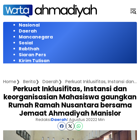
Langsung
ke
konten
Nasional
Daerah
Mancanegara
Sosial
Rabthah
Siaran Pers
Kirim Tulisan
Home
Berita
Daerah
Perkuat Inklusifitas, Instansi dan keorganisasian Mahasiswa gaungkan Rumah Ramah Nusantara bersama Jemaat Ahmadiyah Manislor
Perkuat Inklusifitas, Instansi dan
keorganisasian Mahasiswa gaungkan
Rumah Ramah Nusantara bersama
Jemaat Ahmadiyah Manislor
Redaksi
Daerah
1 Agustus 2022
2 Min