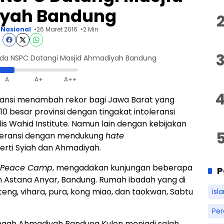
yah Bandung
Nasional
26 Maret 2016
2 Min
 Muda NSPC Datangi Masjid Ahmadiyah Bandung
A
A+
A++
eransi menambah rekor bagi Jawa Barat yang
0 besar provinsi dengan tingakat intoleransi
lis Wahid Institute. Namun lain dengan kebijakan
eransi dengan mendukung
hate
rti Syiah dan Ahmadiyah.
t Peace Camp
, mengadakan kunjungan beberapa
P
 Astana Anyar, Bandung. Rumah ibadah yang di
enteng, vihara, pura, kong miao, dan taokwan, Sabtu
isl
Pe
amaah Ahmadiyah Bandung Kulon menjadi salah