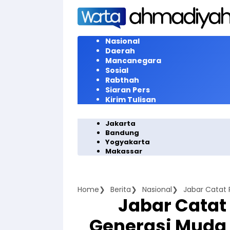
Langsung
ke
konten
Nasional
Daerah
Mancanegara
Sosial
Rabthah
Siaran Pers
Kirim Tulisan
Jakarta
Bandung
Yogyakarta
Makassar
Home
Berita
Nasional
Jabar Catat 
Generasi Muda 