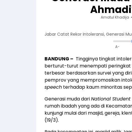
Ahmadi
Amatul Khadija
Jabar Catat Rekor Intoleransi, Generasi
A-
BANDUNG –
Tingginya tingkat intol
berturut-turut menempati peringkat 1
terbesar berdasarkan survei yang diri
pemprov yang mempromosikan intol
speech
terhadap kaum minoritas sepe
Generasi muda dari
National Studen
rumah ibadah yang ada di Kecamatan
kunjungi mulai dari masjid, gereja, kl
(19/3).
Pada kesempatan ini, masjid milik J