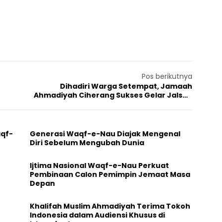
Pos berikutnya
Dihadiri Warga Setempat, Jamaah
Ahmadiyah Ciherang Sukses Gelar Jalsah
Hari Masih Mau’ud
aqf-
Generasi Waqf-e-Nau Diajak Mengenal
Diri Sebelum Mengubah Dunia
Ijtima Nasional Waqf-e-Nau Perkuat
Pembinaan Calon Pemimpin Jemaat Masa
Depan
Khalifah Muslim Ahmadiyah Terima Tokoh
Indonesia dalam Audiensi Khusus di