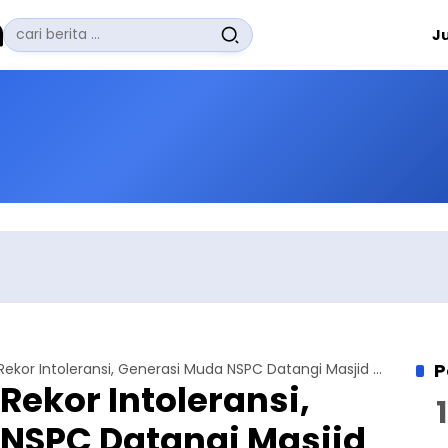
Pencarian
J
untuk:
#
Zuhairi Misrawi
#
Zoom
#
Zero Waste
#
Zaki Firdaus
#
Zafrullah Ahmad Pontoh
No Recent Searches Yet.
P
Jabar Catat Rekor Intoleransi, Generasi Muda NSPC Datangi Masjid Ahmadiyah Bandung
Rekor Intoleransi,
NSPC Datangi Masjid