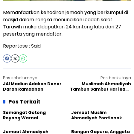
Memanfaatkan kehadiran jemaah yang berkumpul di
masjid dalam rangka menunaikan ibadah salat
Tarawih maka didapatkan 24 kantong labu dari 27
peserta yang mendaftar.
Reportase : Said
Pos sebelumnya
Pos berikutnya
JAI Madiun Adakan Donor
Muslimah Ahmadiyah
Darah Ramadhan
Tambun Sambut Hari Raya
Idul Fitri Dengan Berbagi
Pos Terkait
Semangat Gotong
Jemaat Muslim
Royong Warnai
Ahmadiyah Pontianak
Pembangunan Kembali
dan Gereja Katedral
Masjid di Jemaat
Perkuat Kolaborasi Sosial
Jemaat Ahmadiyah
Bangun Gapura, Anggota
Ahmadiyah Sukapura