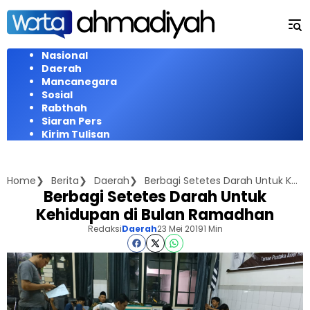
Langsung
ke
konten
Nasional
Daerah
Mancanegara
Sosial
Rabthah
Siaran Pers
Kirim Tulisan
Home
Berita
Daerah
Berbagi Setetes Darah Untuk Kehidupan di Bulan Ramadhan
Berbagi Setetes Darah Untuk
Kehidupan di Bulan Ramadhan
Redaksi
Daerah
23 Mei 2019
1 Min