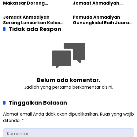
Makassar Dorong
Jemaat Ahmadiyah
Kesadaran Lingkungan
Madukara dan Warga
Lewat Edukasi Ekoteologi
Sambut HUT RI ke-81
Jemaat Ahmadiyah
Pemuda Ahmadiyah
Serang Luncurkan Kelas
Gunungkidul Raih Juara
Tatar, Fokus Cetak
Tidak ada Respon
Lomba Video Literasi 2026
Generasi Unggul
Belum ada komentar.
Jadilah yang pertama berkomentar disini.
Tinggalkan Balasan
Alamat email Anda tidak akan dipublikasikan.
Ruas yang wajib
ditandai
*