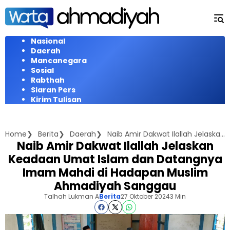
Langsung
ke
konten
Nasional
Daerah
Mancanegara
Sosial
Rabthah
Siaran Pers
Kirim Tulisan
Home
Berita
Daerah
Naib Amir Dakwat Ilallah Jelaskan Keadaan Umat Islam dan Datangnya Imam Mahdi di Hadapan Muslim Ahmadiyah Sanggau
Naib Amir Dakwat Ilallah Jelaskan
Keadaan Umat Islam dan Datangnya
Imam Mahdi di Hadapan Muslim
Ahmadiyah Sanggau
Talhah Lukman A
Berita
27 Oktober 2024
3 Min