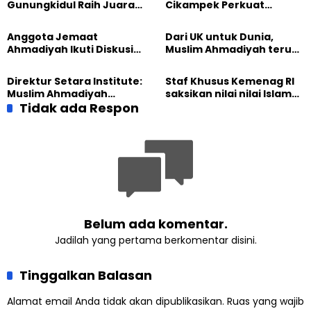
Pertandingan Badminton
Gunungkidul Raih Juara
Cikampek Perkuat
Lomba Video Literasi 2026
Komitmen Bangun Masjid
Lewat Pengajian
Anggota Jemaat
Dari UK untuk Dunia,
Gabungan
Ahmadiyah Ikuti Diskusi
Muslim Ahmadiyah terus
Pluralisme di Yogyakarta
perkuat Persaudaraan
Kemanusiaan Global
Direktur Setara Institute:
Staf Khusus Kemenag RI
Muslim Ahmadiyah
saksikan nilai nilai Islam
membangun Perdamaian
Tidak ada Respon
dalam Jalsah Salanah
Dunia dari “Infrastruktur
Internasional Muslim
Kemanusiaan”
Ahmadiyah UK 2026
Belum ada komentar.
Jadilah yang pertama berkomentar disini.
Tinggalkan Balasan
Alamat email Anda tidak akan dipublikasikan.
Ruas yang wajib