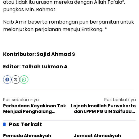
atau tidak itu urusan mereka dengan Allah Ta’ala”,
pungkas Mln. Rahmat.
Naib Amir beserta rombongan pun berpamitan untuk
melanjutkan perjalanan menuju Entikong. *
Kontributor: Sajid Ahmad S
Editor: Talhah Lukman A
Pos sebelumnya
Pos berikutnya
Perbedaan Keyakinan Tak
Lajnah Imaillah Purwokerto
Menjadi Penghalang
dan LPPM PG UIN Saifuddin
Persahabatan, Ahmadiyah
Zuhri Bersinergi, Fokus
Balaigana dan Pemuda
Edukasi tentang Gender
Pos Terkait
Balaiharapan
dan Anak
Selenggarakan
Pemuda Ahmadiyah
Jemaat Ahmadiyah