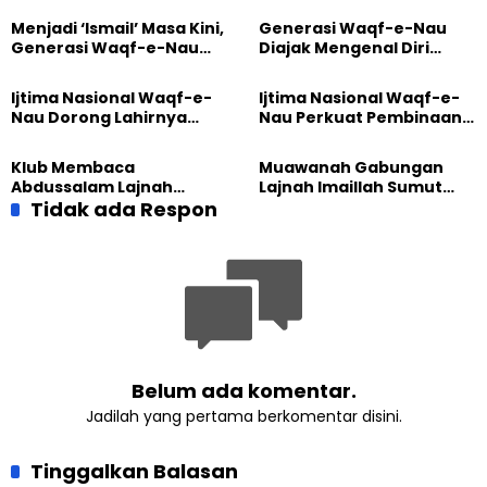
Menjadi ‘Ismail’ Masa Kini,
Generasi Waqf-e-Nau
Generasi Waqf-e-Nau
Diajak Mengenal Diri
Diajak Hidup untuk
Sebelum Mengubah
Pengabdian
Dunia
Ijtima Nasional Waqf-e-
Ijtima Nasional Waqf-e-
Nau Dorong Lahirnya
Nau Perkuat Pembinaan
Generasi Pengkhidmat
Calon Pemimpin Jemaat
yang Militan
Masa Depan
Klub Membaca
Muawanah Gabungan
Abdussalam Lajnah
Lajnah Imaillah Sumut
Imaillah Tanjung Medan
Tidak ada Respon
Hadirkan Olahraga
Gelar Diskusi dan
hingga Edukasi Tangani
Tadabbur Alam
Sampah
Belum ada komentar.
Jadilah yang pertama berkomentar disini.
Tinggalkan Balasan