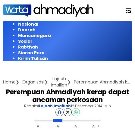
Langsung
ke
konten
Nasional
Daerah
Mancanegara
Sosial
Rabthah
Siaran Pers
Kirim Tulisan
Lajnah
Home
Organisasi
Perempuan Ahmadiyah kerap dapat ancaman perkosaan
Imaillah
Perempuan Ahmadiyah kerap dapat
ancaman perkosaan
Redaksi
Lajnah Imaillah
12 Desember 2014
1 Min
A-
A
A+
A++