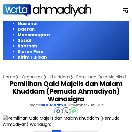
Langsung
ke
konten
Nasional
Daerah
Mancanegara
Sosial
Rabthah
Siaran Pers
Kirim Tulisan
Home
Organisasi
Khuddam
Pemilihan Qaid Majelis dan Malam Khuddam (Pemuda Ahmadiyah) Wanasigra
Pemilihan Qaid Majelis dan Malam
Khuddam (Pemuda Ahmadiyah)
Wanasigra
Redaksi
Khuddam
30 November 2015
1 Min