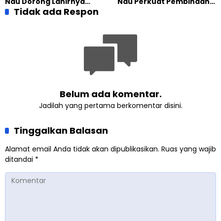
Nau Dorong Lahirnya
Nau Perkuat Pembinaan
Generasi Pengkhidmat
Tidak ada Respon
Calon Pemimpin Jemaat
yang Militan
Masa Depan
Belum ada komentar.
Jadilah yang pertama berkomentar disini.
Tinggalkan Balasan
Alamat email Anda tidak akan dipublikasikan.
Ruas yang wajib
ditandai
*