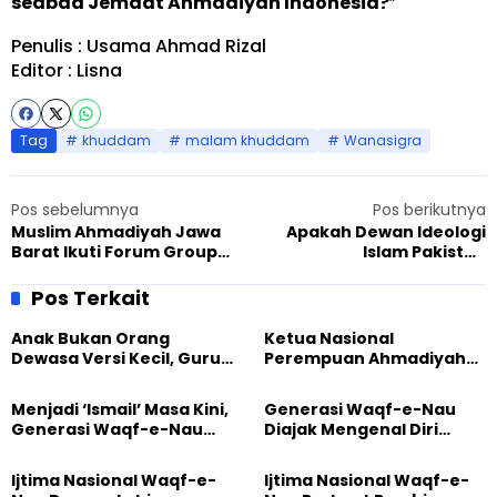
seabad Jemaat Ahmadiyah Indonesia?
”
Penulis : Usama Ahmad Rizal
Editor : Lisna
Tag
khuddam
malam khuddam
Wanasigra
Pos sebelumnya
Pos berikutnya
Muslim Ahmadiyah Jawa
Apakah Dewan Ideologi
Barat Ikuti Forum Group
Islam Pakistan
Discussion (FGD) Dengan
Merencanakan Genosida
LBH Bandung
kepada Para Ahmadi?
Pos Terkait
Anak Bukan Orang
Ketua Nasional
Dewasa Versi Kecil, Guru
Perempuan Ahmadiyah
Besar UT Kenalkan Model
Indonesia Raih Gelar Guru
Pendidikan BERLIAN
Besar Universitas
Menjadi ‘Ismail’ Masa Kini,
Generasi Waqf-e-Nau
Terbuka
Generasi Waqf-e-Nau
Diajak Mengenal Diri
Diajak Hidup untuk
Sebelum Mengubah
Pengabdian
Dunia
Ijtima Nasional Waqf-e-
Ijtima Nasional Waqf-e-