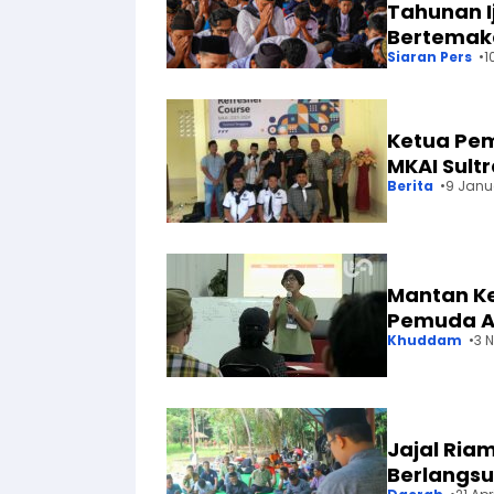
Tahunan I
Bertemaka
Siaran Pers
1
Ketua Pe
MKAI Sult
Berita
9 Janu
Mantan Ke
Pemuda A
Khuddam
3 
Jajal Riam
Berlangs