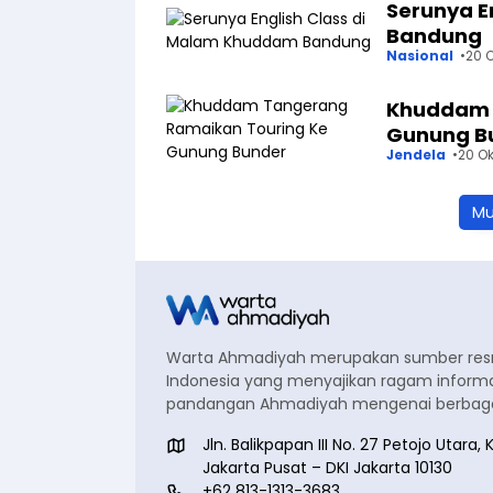
Serunya E
Bandung
Nasional
20 
Khuddam 
Gunung B
Jendela
20 Ok
Mu
Warta Ahmadiyah merupakan sumber re
Indonesia yang menyajikan ragam informa
pandangan Ahmadiyah mengenai berbagai
Jln. Balikpapan III No. 27 Petojo Utar
Jakarta Pusat – DKI Jakarta 10130
+62 813-1313-3683