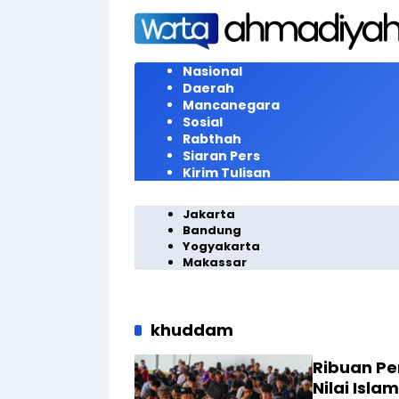
Langsung
ke
konten
Nasional
Daerah
Mancanegara
Sosial
Rabthah
Siaran Pers
Kirim Tulisan
Jakarta
Bandung
Yogyakarta
Makassar
khuddam
Ribuan P
Nilai Isl