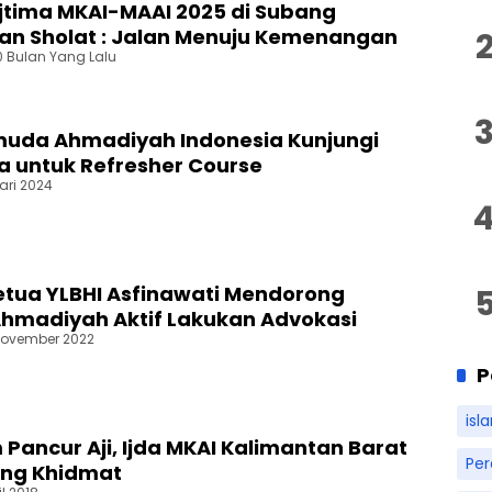
jtima MKAI-MAAI 2025 di Subang
n Sholat : Jalan Menuju Kemenangan
0 Bulan Yang Lalu
muda Ahmadiyah Indonesia Kunjungi
ra untuk Refresher Course
ari 2024
tua YLBHI Asfinawati Mendorong
hmadiyah Aktif Lakukan Advokasi
November 2022
P
isl
 Pancur Aji, Ijda MKAI Kalimantan Barat
Pe
ung Khidmat