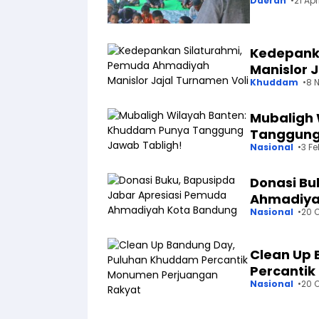
Daerah
21 Apr
Kedepank
Manislor 
Khuddam
8 
Mubaligh
Tanggung
Nasional
3 Fe
Donasi Bu
Ahmadiya
Nasional
20 
Clean Up
Percanti
Nasional
20 