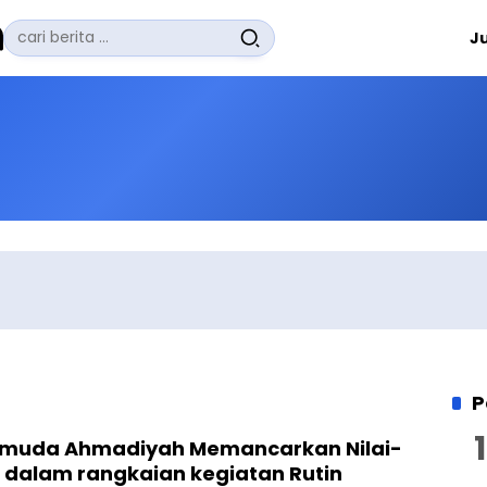
Pencarian
J
untuk:
#
Zuhairi Misrawi
#
Zoom
#
Zero Waste
#
Zaki Firdaus
#
Zafrullah Ahmad Pontoh
No Recent Searches Yet.
P
emuda Ahmadiyah Memancarkan Nilai-
am dalam rangkaian kegiatan Rutin