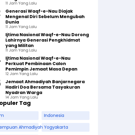
11 Jam Yang Lalu
Generasi Waqf-e-Nau Diajak
Mengenal Diri Sebelum Mengubah
Dunia
11 Jam Yang Lalu
Ijtima Nasional Waqf-e-Nau Dorong
Lahirnya Generasi Pengkhidmat
yang Militan
11 Jam Yang Lalu
Ijtima Nasional Waqf-e-Nau
Perkuat Pembinaan Calon
Pemimpin Jemaat Masa Depan
12 Jam Yang Lalu
Jemaat Ahmadiyah Banjarnegara
Hadiri Doa Bersama Tasyakuran
Nyadran Warga
14 Jam Yang Lalu
opuler Tag
am
Indonesia
rempuan Ahmadiyah
Yogyakarta