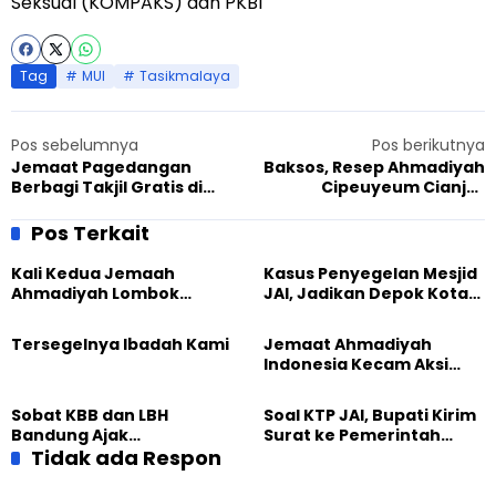
Seksual (KOMPAKS) dan PKBI
Tag
MUI
Tasikmalaya
Pos sebelumnya
Pos berikutnya
Jemaat Pagedangan
Baksos, Resep Ahmadiyah
Berbagi Takjil Gratis di
Cipeuyeum Cianjur
Bulan Penuh Berkah
Ciptakan Harmonisasi
Pos Terkait
Kali Kedua Jemaah
Kasus Penyegelan Mesjid
Ahmadiyah Lombok
JAI, Jadikan Depok Kota
Timur Lebaran di
Intoleran ke 5 di
Pengungsian
Indonesia
Tersegelnya Ibadah Kami
Jemaat Ahmadiyah
Indonesia Kecam Aksi
Teror di Kampung Melayu
Sobat KBB dan LBH
Soal KTP JAI, Bupati Kirim
Bandung Ajak
Surat ke Pemerintah
Masyarakat Jabar Lawan
Tidak ada Respon
Pusat
Intoleransi