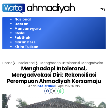
Langsung
ke
konten
Nasional
Daerah
Mancanegara
Sosial
Rabthah
Siaran Pers
Kirim Tulisan
Home
Intoleransi
Menghadapi Intoleransi, Mengadvokasi Diri; Rekonsiliasi Perempuan Ahmadiyah Kersamaju
Menghadapi Intoleransi,
Mengadvokasi Diri; Rekonsiliasi
Perempuan Ahmadiyah Kersamaju
Jihan
Intoleransi
13 April 2022
6 Min