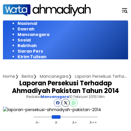
Langsung
ke
konten
Nasional
Daerah
Mancanegara
Sosial
Rabthah
Siaran Pers
Kirim Tulisan
Home
Berita
Mancanegara
Laporan Persekusi Terhadap Ahmadiyah Pakistan Tahun 2014
Laporan Persekusi Terhadap
Ahmadiyah Pakistan Tahun 2014
Redaksi
Mancanegara
10 Februari 2015
1 Min
A-
A
A+
A++