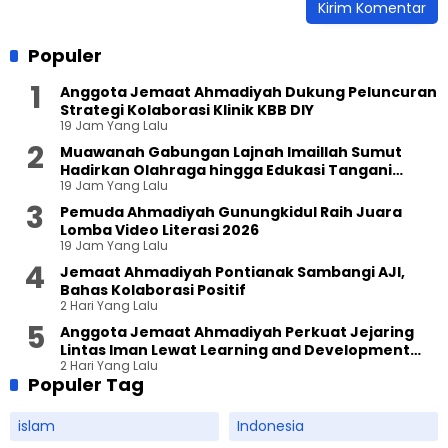
Populer
Anggota Jemaat Ahmadiyah Dukung Peluncuran
Strategi Kolaborasi Klinik KBB DIY
19 Jam Yang Lalu
Muawanah Gabungan Lajnah Imaillah Sumut
Hadirkan Olahraga hingga Edukasi Tangani
19 Jam Yang Lalu
Sampah
Pemuda Ahmadiyah Gunungkidul Raih Juara
Lomba Video Literasi 2026
19 Jam Yang Lalu
Jemaat Ahmadiyah Pontianak Sambangi AJI,
Bahas Kolaborasi Positif
2 Hari Yang Lalu
Anggota Jemaat Ahmadiyah Perkuat Jejaring
Lintas Iman Lewat Learning and Development
2 Hari Yang Lalu
Festival di Yogyakarta
Populer Tag
islam
Indonesia