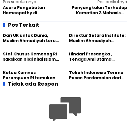
Pos sebelumnya
Pos berikutnya
Acara Pengobatan
Penyangkalan Terhadap
Homeopathy di
Kematian 3 Mahasiswa
Padaherang Dibuka oleh
Muslim di Chapel Hill
Ketua DPRD Pangandaran
Pos Terkait
Dari UK untuk Dunia,
Direktur Setara Institute:
Muslim Ahmadiyah terus
Muslim Ahmadiyah
perkuat Persaudaraan
membangun Perdamaian
Kemanusiaan Global
Dunia dari “Infrastruktur
Staf Khusus Kemenag RI
Hindari Prasangka ,
Kemanusiaan”
saksikan nilai nilai Islam
Tenaga Ahli Utama
dalam Jalsah Salanah
Kantor Staf Presiden cek
Internasional Muslim
fakta langsung
Ketua Komnas
Tokoh Indonesia Terima
Ahmadiyah UK 2026
kehidupan Muslim
Perempuan RI temukan
Pesan Perdamaian dari
Ahmadiyah di Inggris
optimisme
Tidak ada Respon
Khalifah Muslim
Pemberdayaan
Ahmadiyah
Perempuan dari Sebuah
Pertemuan Umat Islam di
Inggris