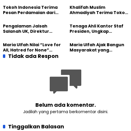
Tokoh Indonesia Terima
Khalifah Muslim
Pesan Perdamaian dari
Ahmadiyah Terima Tokoh
Khalifah Muslim
Indonesia dalam Audiensi
Ahmadiyah
Khusus di Islamabad
Pengalaman Jalsah
Tenaga Ahli Kantor Staf
Salanah UK, Direktur
Presiden, Ungkap
SETARA Institute Soroti
Pengalaman Tak
Kekuatan Kemanusiaan
Tergantikan di Jalsah
Maria Ulfah Nilai “Love for
Maria Ulfah Ajak Bangun
Salanah Internasional
All, Hatred for None”
Masyarakat yang
Ahmadiyah UK
Semakin Relevan di
Tidak ada Respon
Melindungi Anak dan
Tengah Dunia yang
Menghormati Perbedaan
Terbelah
Belum ada komentar.
Jadilah yang pertama berkomentar disini.
Tinggalkan Balasan