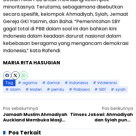
minoritasnya. Terutama, sebagaimana disebutkan
secara spesifik, kelompok Ahmadiyah, Syiah, Jemaat
Gereja GKI Yasmin, dan Bahai. “Pemerintahan SBY
gagal total di PBB dalam soal ini dan bahkan kini
Indonesia dalam keadaan darurat nasional dalam
kebebasan beragama yang mengancam demokrasi
Indonesia,” kata Rafendi.
MARIA RITA HASUGIAN
Tag
agama
damai
Indonesia
Intoleransi
islam
kristen
pemilu
Prabowo
SBY
syiah
Pos sebelumnya
Pos berikutnya
Jamaah Muslim Ahmadiyah
Timses Jokowi: Ahmadiyah
Auckland Membuka Masjid
dan Syiah punya
untuk Umum
kedudukan sama
Pos Terkait