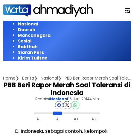
Langsung
ke
konten
Nasional
Daerah
Mancanegara
Sosial
Rabthah
Siaran Pers
Kirim Tulisan
Home
Berita
Nasional
PBB Beri Rapor Merah Soal Toleransi di Indonesia
PBB Beri Rapor Merah Soal Toleransi di
Indonesia
Redaksi
Nasional
16 Juni 2014
4 Min
A-
A
A+
A++
Di Indonesia, sebagai contoh, kelompok