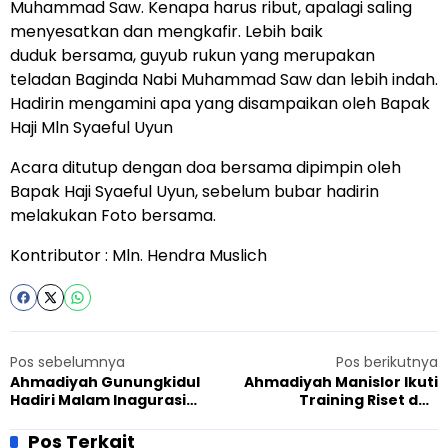
Muhammad Saw. Kenapa harus ribut, apalagi saling
menyesatkan dan mengkafir. Lebih baik
duduk bersama, guyub rukun yang merupakan
teladan Baginda Nabi Muhammad Saw dan lebih indah.
Hadirin mengamini apa yang disampaikan oleh Bapak
Haji Mln Syaeful Uyun
Acara ditutup dengan doa bersama dipimpin oleh
Bapak Haji Syaeful Uyun, sebelum bubar hadirin
melakukan Foto bersama.
Kontributor : Mln. Hendra Muslich
Pos sebelumnya
Pos berikutnya
Ahmadiyah Gunungkidul
Ahmadiyah Manislor Ikuti
Hadiri Malam Inagurasi
Training Riset dan
Sekolah Kebhinekaan
Penulisan Populer
Remaja 2018
Revitalisasi Tradisi di
Pos Terkait