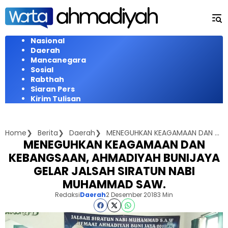
Langsung
ke
konten
Nasional
Daerah
Mancanegara
Sosial
Rabthah
Siaran Pers
Kirim Tulisan
Home
Berita
Daerah
MENEGUHKAN KEAGAMAAN DAN KEBANGSAAN, AHMADIYAH BUNIJAYA GELAR JALSAH SIRATUN NABI MUHAMMAD SAW.
MENEGUHKAN KEAGAMAAN DAN
KEBANGSAAN, AHMADIYAH BUNIJAYA
GELAR JALSAH SIRATUN NABI
MUHAMMAD SAW.
Redaksi
Daerah
2 Desember 2018
3 Min