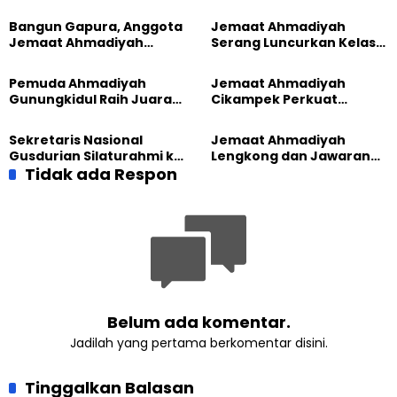
Kabupaten Kuningan
Bangun Gapura, Anggota
Jemaat Ahmadiyah
Jemaat Ahmadiyah
Serang Luncurkan Kelas
Madukara dan Warga
Tatar, Fokus Cetak
Sambut HUT RI ke-81
Generasi Unggul
Pemuda Ahmadiyah
Jemaat Ahmadiyah
Gunungkidul Raih Juara
Cikampek Perkuat
Lomba Video Literasi 2026
Komitmen Bangun Masjid
Lewat Pengajian
Sekretaris Nasional
Jemaat Ahmadiyah
Gabungan
Gusdurian Silaturahmi ke
Lengkong dan Jawaran
Jemaat Ahmadiyah
Tidak ada Respon
Gelar Wisata Tarbiyat di
Singaparna, Perkuat Nilai
Telaga Menjer
Kemanusiaan
Belum ada komentar.
Jadilah yang pertama berkomentar disini.
Tinggalkan Balasan