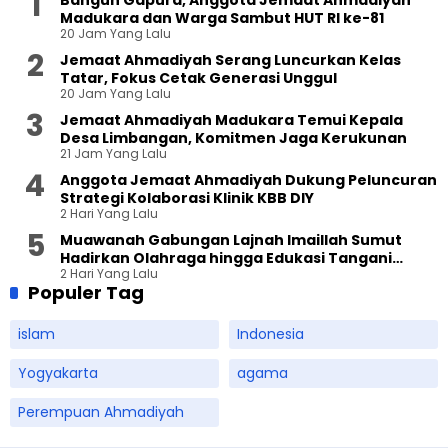
Bangun Gapura, Anggota Jemaat Ahmadiyah
Madukara dan Warga Sambut HUT RI ke-81
20 Jam Yang Lalu
Jemaat Ahmadiyah Serang Luncurkan Kelas
Tatar, Fokus Cetak Generasi Unggul
20 Jam Yang Lalu
Jemaat Ahmadiyah Madukara Temui Kepala
Desa Limbangan, Komitmen Jaga Kerukunan
21 Jam Yang Lalu
Anggota Jemaat Ahmadiyah Dukung Peluncuran
Strategi Kolaborasi Klinik KBB DIY
2 Hari Yang Lalu
Muawanah Gabungan Lajnah Imaillah Sumut
Hadirkan Olahraga hingga Edukasi Tangani
2 Hari Yang Lalu
Sampah
Populer Tag
islam
Indonesia
Yogyakarta
agama
Perempuan Ahmadiyah