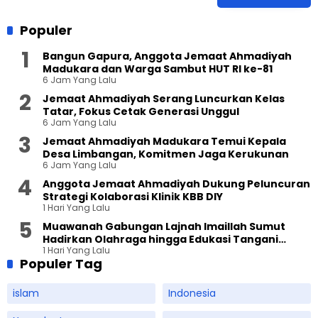
Populer
Bangun Gapura, Anggota Jemaat Ahmadiyah
Madukara dan Warga Sambut HUT RI ke-81
6 Jam Yang Lalu
Jemaat Ahmadiyah Serang Luncurkan Kelas
Tatar, Fokus Cetak Generasi Unggul
6 Jam Yang Lalu
Jemaat Ahmadiyah Madukara Temui Kepala
Desa Limbangan, Komitmen Jaga Kerukunan
6 Jam Yang Lalu
Anggota Jemaat Ahmadiyah Dukung Peluncuran
Strategi Kolaborasi Klinik KBB DIY
1 Hari Yang Lalu
Muawanah Gabungan Lajnah Imaillah Sumut
Hadirkan Olahraga hingga Edukasi Tangani
1 Hari Yang Lalu
Sampah
Populer Tag
islam
Indonesia