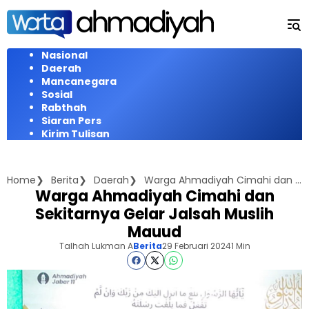
Langsung
ke
konten
Nasional
Daerah
Mancanegara
Sosial
Rabthah
Siaran Pers
Kirim Tulisan
Home
Berita
Daerah
Warga Ahmadiyah Cimahi dan Sekitarnya Gelar Jalsah Muslih Mauud
Warga Ahmadiyah Cimahi dan
Sekitarnya Gelar Jalsah Muslih
Mauud
Talhah Lukman A
Berita
29 Februari 2024
1 Min