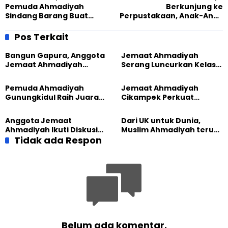
Pemuda Ahmadiyah
Berkunjung ke
Sindang Barang Buat
Perpustakaan, Anak-Anak
Podcast, Sarana Tarbiyat
Ahmadi Manislor Diajak
hingga Wadah Pribadi
Gemar Baca Sejak Dini
Pos Terkait
Kreatif
Bangun Gapura, Anggota
Jemaat Ahmadiyah
Jemaat Ahmadiyah
Serang Luncurkan Kelas
Madukara dan Warga
Tatar, Fokus Cetak
Sambut HUT RI ke-81
Generasi Unggul
Pemuda Ahmadiyah
Jemaat Ahmadiyah
Gunungkidul Raih Juara
Cikampek Perkuat
Lomba Video Literasi 2026
Komitmen Bangun Masjid
Lewat Pengajian
Anggota Jemaat
Dari UK untuk Dunia,
Gabungan
Ahmadiyah Ikuti Diskusi
Muslim Ahmadiyah terus
Pluralisme di Yogyakarta
Tidak ada Respon
perkuat Persaudaraan
Kemanusiaan Global
Belum ada komentar.