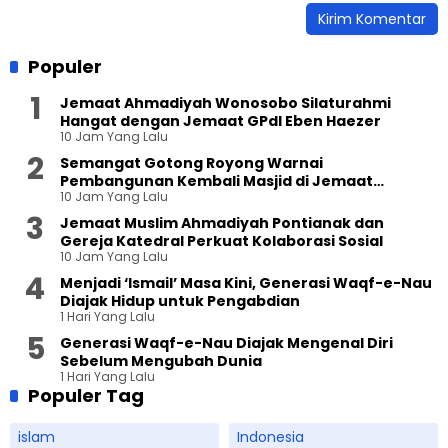
Populer
Jemaat Ahmadiyah Wonosobo Silaturahmi
Hangat dengan Jemaat GPdI Eben Haezer
10 Jam Yang Lalu
Semangat Gotong Royong Warnai
Pembangunan Kembali Masjid di Jemaat
10 Jam Yang Lalu
Ahmadiyah Sukapura
Jemaat Muslim Ahmadiyah Pontianak dan
Gereja Katedral Perkuat Kolaborasi Sosial
10 Jam Yang Lalu
Menjadi ‘Ismail’ Masa Kini, Generasi Waqf-e-Nau
Diajak Hidup untuk Pengabdian
1 Hari Yang Lalu
Generasi Waqf-e-Nau Diajak Mengenal Diri
Sebelum Mengubah Dunia
1 Hari Yang Lalu
Populer Tag
islam
Indonesia