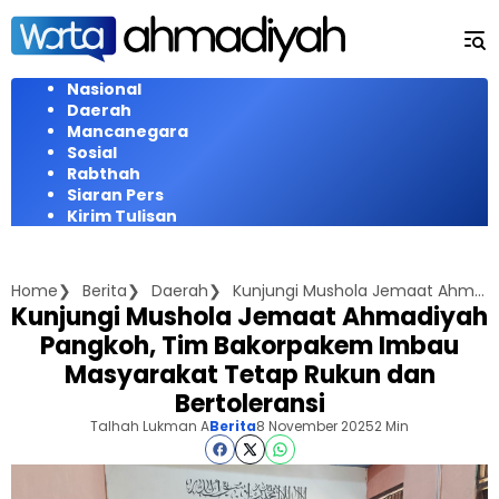
Langsung
ke
konten
Nasional
Daerah
Mancanegara
Sosial
Rabthah
Siaran Pers
Kirim Tulisan
Home
Berita
Daerah
Kunjungi Mushola Jemaat Ahmadiyah Pangkoh, Tim Bakorpakem Imbau Masyarakat Tetap Rukun dan Bertoleransi
Kunjungi Mushola Jemaat Ahmadiyah
Pangkoh, Tim Bakorpakem Imbau
Masyarakat Tetap Rukun dan
Bertoleransi
Talhah Lukman A
Berita
8 November 2025
2 Min