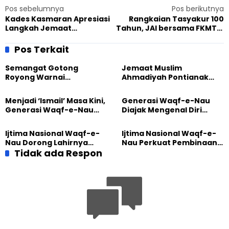
Pos sebelumnya
Pos berikutnya
Kades Kasmaran Apresiasi
Rangkaian Tasyakur 100
Langkah Jemaat
Tahun, JAI bersama FKMTHI
Ahmadiyah Pagentan
Gelar Lomba MTQ dan
Tanam 500 Bibit Pohon
Seminar Al-Qur’an
Pos Terkait
Semangat Gotong
Jemaat Muslim
Royong Warnai
Ahmadiyah Pontianak
Pembangunan Kembali
dan Gereja Katedral
Masjid di Jemaat
Perkuat Kolaborasi Sosial
Menjadi ‘Ismail’ Masa Kini,
Generasi Waqf-e-Nau
Ahmadiyah Sukapura
Generasi Waqf-e-Nau
Diajak Mengenal Diri
Diajak Hidup untuk
Sebelum Mengubah
Pengabdian
Dunia
Ijtima Nasional Waqf-e-
Ijtima Nasional Waqf-e-
Nau Dorong Lahirnya
Nau Perkuat Pembinaan
Generasi Pengkhidmat
Tidak ada Respon
Calon Pemimpin Jemaat
yang Militan
Masa Depan