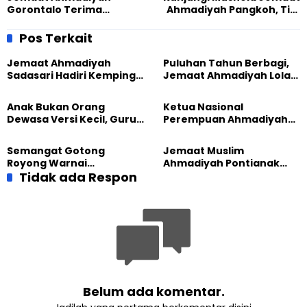
Gorontalo Terima
Ahmadiyah Pangkoh, Tim
Kunjungan Tim
Bakorpakem Imbau
Bakorpakem, Jaga
Masyarakat Tetap Rukun
Pos Terkait
Suasana Kondusif
dan Bertoleransi
Jemaat Ahmadiyah
Puluhan Tahun Berbagi,
Sadasari Hadiri Kemping
Jemaat Ahmadiyah Lolak
Pemuda Lintas Agama di
Kembali Salurkan
Majalengka
Sembako kepada Warga
Anak Bukan Orang
Ketua Nasional
Dewasa Versi Kecil, Guru
Perempuan Ahmadiyah
Besar UT Kenalkan Model
Indonesia Raih Gelar Guru
Pendidikan BERLIAN
Besar Universitas
Semangat Gotong
Jemaat Muslim
Terbuka
Royong Warnai
Ahmadiyah Pontianak
Pembangunan Kembali
Tidak ada Respon
dan Gereja Katedral
Masjid di Jemaat
Perkuat Kolaborasi Sosial
Ahmadiyah Sukapura
Belum ada komentar.