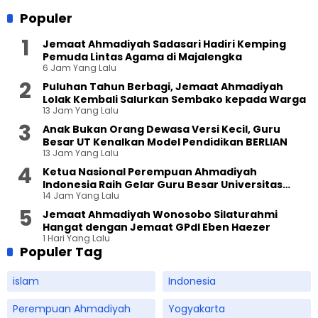
Populer
Jemaat Ahmadiyah Sadasari Hadiri Kemping
Pemuda Lintas Agama di Majalengka
6 Jam Yang Lalu
Puluhan Tahun Berbagi, Jemaat Ahmadiyah
Lolak Kembali Salurkan Sembako kepada Warga
13 Jam Yang Lalu
Anak Bukan Orang Dewasa Versi Kecil, Guru
Besar UT Kenalkan Model Pendidikan BERLIAN
13 Jam Yang Lalu
Ketua Nasional Perempuan Ahmadiyah
Indonesia Raih Gelar Guru Besar Universitas
14 Jam Yang Lalu
Terbuka
Jemaat Ahmadiyah Wonosobo Silaturahmi
Hangat dengan Jemaat GPdI Eben Haezer
1 Hari Yang Lalu
Populer Tag
islam
Indonesia
Perempuan Ahmadiyah
Yogyakarta