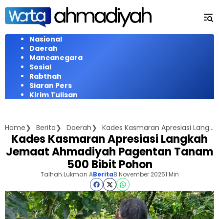
Langsung
ke
konten
Nasional
Daerah
Mancanegara
Sosial
Rabthah
Siaran Pers
Kirim Tulisan
Home
Berita
Daerah
Kades Kasmaran Apresiasi Langkah Jemaat Ahmadiyah Pagentan Tanam 500 Bibit Pohon
Kades Kasmaran Apresiasi Langkah
Jemaat Ahmadiyah Pagentan Tanam
500 Bibit Pohon
Talhah Lukman A
Berita
8 November 2025
1 Min