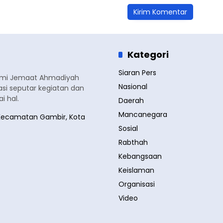
Kategori
Siaran Pers
smi Jemaat Ahmadiyah
Nasional
si seputar kegiatan dan
 hal.
Daerah
Mancanegara
a, Kecamatan Gambir, Kota
Sosial
Rabthah
Kebangsaan
Keislaman
Organisasi
Video