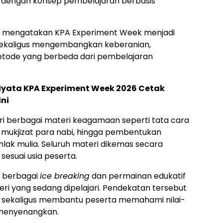
t dengan konsep pembelajaran berbasis
o, mengatakan KPA Experiment Week menjadi
 sekaligus mengembangkan keberanian,
 metode yang berbeda dari pembelajaran
yata KPA Experiment Week 2026 Cetak
ni
i berbagai materi keagamaan seperti tata cara
h mukjizat para nabi, hingga pembentukan
khlak mulia. Seluruh materi dikemas secara
esuai usia peserta.
n berbagai
ice breaking
dan permainan edukatif
ri yang sedang dipelajari. Pendekatan tersebut
p sekaligus membantu peserta memahami nilai-
 menyenangkan.