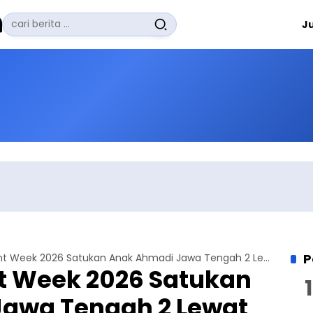
Pencarian
J
untuk:
#
Zuhairi Misrawi
#
Zoom
#
Zero Waste
#
Zaki Firdaus
#
Zafrullah Ahmad Pontoh
No Recent Searches Yet.
P
KPA Experiment Week 2026 Satukan Anak Ahmadi Jawa Tengah 2 Lewat Pembelajaran Interaktif
t Week 2026 Satukan
awa Tengah 2 Lewat