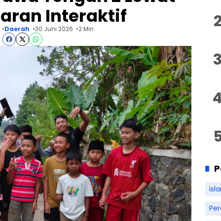
ran Interaktif
Daerah
30 Juni 2026
2 Min
P
isl
Pe