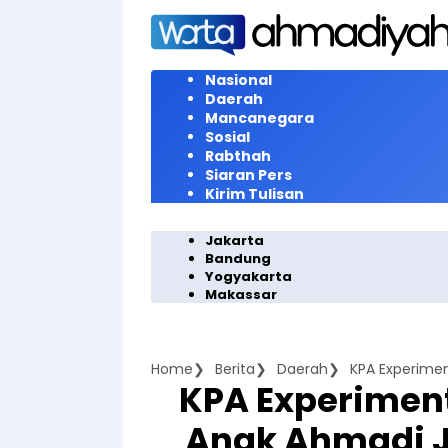
Langsung
ke
konten
Nasional
Daerah
Mancanegara
Sosial
Rabthah
Siaran Pers
Kirim Tulisan
Jakarta
Bandung
Yogyakarta
Makassar
Home
Berita
Daerah
KPA Experimen
Anak Ahmadi J