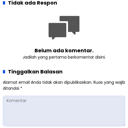
optimisme
Tidak ada Respon
Khalifah Muslim
Pemberdayaan
Ahmadiyah
Perempuan dari Sebuah
Pertemuan Umat Islam di
Inggris
Belum ada komentar.
Jadilah yang pertama berkomentar disini.
Tinggalkan Balasan
Alamat email Anda tidak akan dipublikasikan.
Ruas yang wajib
ditandai
*