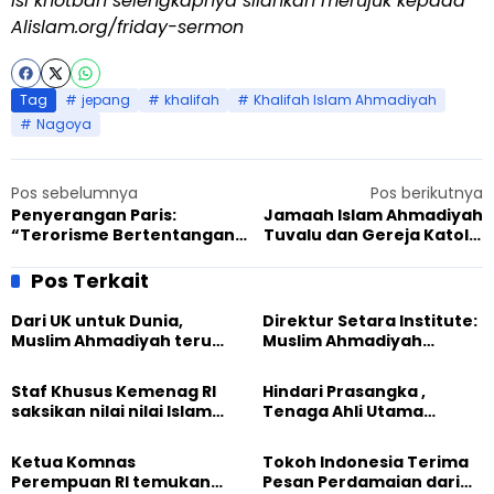
Isi khotbah selengkapnya silahkan merujuk kepada
Alislam.org/friday-sermon
Tag
jepang
khalifah
Khalifah Islam Ahmadiyah
Nagoya
Pos sebelumnya
Pos berikutnya
Penyerangan Paris:
Jamaah Islam Ahmadiyah
“Terorisme Bertentangan
Tuvalu dan Gereja Katolik
dengan Islam”
Teone Adakan Konferensi
Perdamaian
Pos Terkait
Dari UK untuk Dunia,
Direktur Setara Institute:
Muslim Ahmadiyah terus
Muslim Ahmadiyah
perkuat Persaudaraan
membangun Perdamaian
Kemanusiaan Global
Dunia dari “Infrastruktur
Staf Khusus Kemenag RI
Hindari Prasangka ,
Kemanusiaan”
saksikan nilai nilai Islam
Tenaga Ahli Utama
dalam Jalsah Salanah
Kantor Staf Presiden cek
Internasional Muslim
fakta langsung
Ketua Komnas
Tokoh Indonesia Terima
Ahmadiyah UK 2026
kehidupan Muslim
Perempuan RI temukan
Pesan Perdamaian dari
Ahmadiyah di Inggris