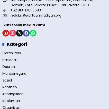
Jln. Balikpapan III No. 27 Petojo Utara, Kecamatan
Gambir, Kota Jakarta Pusat – DKI Jakarta 10130
+62 813-1313-3683
redaksi@wartaahmadiyah.org
Ikuti sosial media kami
Kategori
Siaran Pers
Nasional
Daerah
Mancanegara
Sosial
Rabthah
Kebangsaan
Keislaman
Organisasi