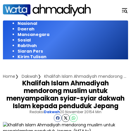
Langsung
ke
konten
Nasional
Daerah
Mancanegara
Sosial
Rabthah
Siaran Pers
Kirim Tulisan
Home
Dakwah
Khalifah Islam Ahmadiyah mendorong muslim untuk menyampaikan syiar-syiar dakwah Islam kepada penduduk Jepang
Khalifah Islam Ahmadiyah
mendorong muslim untuk
menyampaikan syiar-syiar dakwah
Islam kepada penduduk Jepang
Redaksi
Dakwah
20 November 2015
4 Min