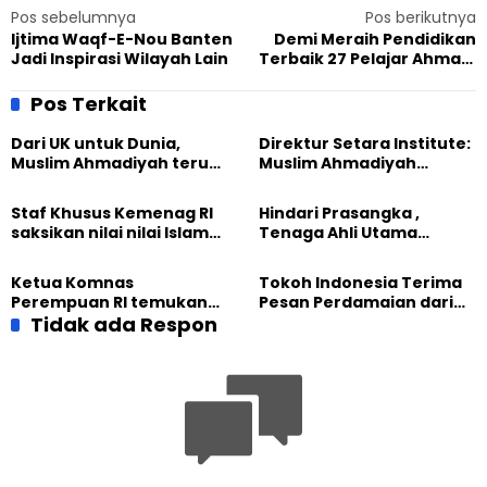
Pos sebelumnya
Pos berikutnya
Ijtima Waqf-E-Nou Banten
Demi Meraih Pendidikan
Jadi Inspirasi Wilayah Lain
Terbaik 27 Pelajar Ahmadi
Mengikuti Open House ITB
Pos Terkait
Dari UK untuk Dunia,
Direktur Setara Institute:
Muslim Ahmadiyah terus
Muslim Ahmadiyah
perkuat Persaudaraan
membangun Perdamaian
Kemanusiaan Global
Dunia dari “Infrastruktur
Staf Khusus Kemenag RI
Hindari Prasangka ,
Kemanusiaan”
saksikan nilai nilai Islam
Tenaga Ahli Utama
dalam Jalsah Salanah
Kantor Staf Presiden cek
Internasional Muslim
fakta langsung
Ketua Komnas
Tokoh Indonesia Terima
Ahmadiyah UK 2026
kehidupan Muslim
Perempuan RI temukan
Pesan Perdamaian dari
Ahmadiyah di Inggris
optimisme
Tidak ada Respon
Khalifah Muslim
Pemberdayaan
Ahmadiyah
Perempuan dari Sebuah
Pertemuan Umat Islam di
Inggris