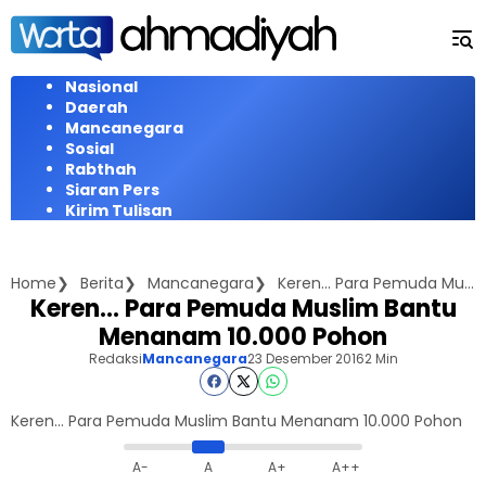
Langsung
ke
konten
Nasional
Daerah
Mancanegara
Sosial
Rabthah
Siaran Pers
Kirim Tulisan
Home
Berita
Mancanegara
Keren... Para Pemuda Muslim Bantu Menanam 10.000 Pohon
Keren… Para Pemuda Muslim Bantu
Menanam 10.000 Pohon
Redaksi
Mancanegara
23 Desember 2016
2 Min
Keren... Para Pemuda Muslim Bantu Menanam 10.000 Pohon
A-
A
A+
A++