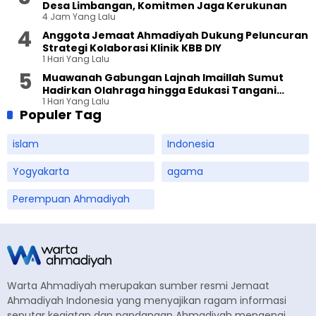
Desa Limbangan, Komitmen Jaga Kerukunan
4 Jam Yang Lalu
Anggota Jemaat Ahmadiyah Dukung Peluncuran
Strategi Kolaborasi Klinik KBB DIY
1 Hari Yang Lalu
Muawanah Gabungan Lajnah Imaillah Sumut
Hadirkan Olahraga hingga Edukasi Tangani
1 Hari Yang Lalu
Sampah
Populer Tag
islam
Indonesia
Yogyakarta
agama
Perempuan Ahmadiyah
Warta Ahmadiyah merupakan sumber resmi Jemaat
Ahmadiyah Indonesia yang menyajikan ragam informasi
seputar kegiatan dan pandangan Ahmadiyah mengenai