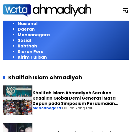
Langsung
ke
konten
Nasional
Daerah
Mancanegara
Sosial
Rabthah
Siaran Pers
Kirim Tulisan
Khalifah Islam Ahmadiyah
Khalifah Islam Ahmadiyah Serukan
Keadilan Global Demi Generasi Masa
Depan pada Simposium Perdamaian
Mancanegara
3 Bulan Yang Lalu
Inggris 2026