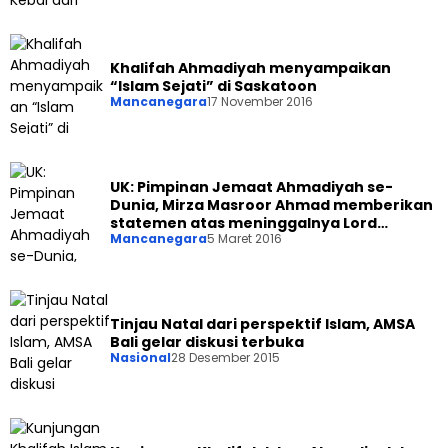
Khalifah Ahmadiyah menyampaikan
“Islam Sejati” di Saskatoon
Mancanegara
17 November 2016
UK: Pimpinan Jemaat Ahmadiyah se-
Dunia, Mirza Masroor Ahmad memberikan
statemen atas meninggalnya Lord
Mancanegara
5 Maret 2016
Avenbury
Tinjau Natal dari perspektif Islam, AMSA
Bali gelar diskusi terbuka
Nasional
28 Desember 2015