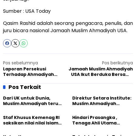
Sumber :
USA Today
Qasim Rashid adalah seorang pengacara, penulis, dan
juru bicara nasional Jamaah Muslim Ahmadiyah USA.
Pos sebelumnya
Pos berikutnya
Laporan Persekusi
Jamaah Muslim Ahmadiyah
Terhadap Ahmadiyah
USA Ikut Berduka Bersama
Pakistan Tahun 2014
Keluarga Korban
Penembakan Chapel Hill
Pos Terkait
Dari UK untuk Dunia,
Direktur Setara Institute:
Muslim Ahmadiyah terus
Muslim Ahmadiyah
perkuat Persaudaraan
membangun Perdamaian
Kemanusiaan Global
Dunia dari “Infrastruktur
Staf Khusus Kemenag RI
Hindari Prasangka ,
Kemanusiaan”
saksikan nilai nilai Islam
Tenaga Ahli Utama
dalam Jalsah Salanah
Kantor Staf Presiden cek
Internasional Muslim
fakta langsung