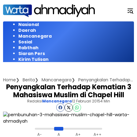
Langsung
ke
konten
Nasional
Daerah
Mancanegara
Sosial
Rabthah
Siaran Pers
Kirim Tulisan
Home
Berita
Mancanegara
Penyangkalan Terhadap Kematian 3 Mahasiswa Muslim di Chapel Hill
Penyangkalan Terhadap Kematian 3
Mahasiswa Muslim di Chapel Hill
Redaksi
Mancanegara
12 Februari 2015
4 Min
A-
A
A+
A++