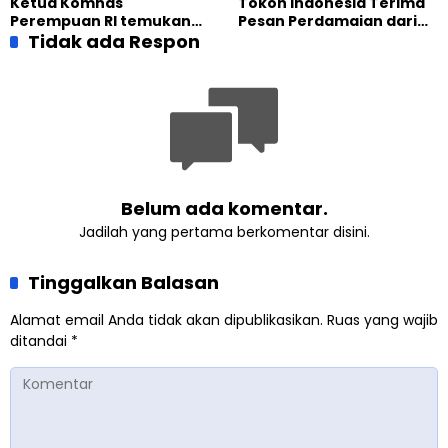
Ketua Komnas
Tokoh Indonesia Terima
Ahmadiyah UK 2026
kehidupan Muslim
Perempuan RI temukan
Pesan Perdamaian dari
Ahmadiyah di Inggris
optimisme
Tidak ada Respon
Khalifah Muslim
Pemberdayaan
Ahmadiyah
Perempuan dari Sebuah
Pertemuan Umat Islam di
Inggris
Belum ada komentar.
Jadilah yang pertama berkomentar disini.
Tinggalkan Balasan
Alamat email Anda tidak akan dipublikasikan.
Ruas yang wajib
ditandai
*