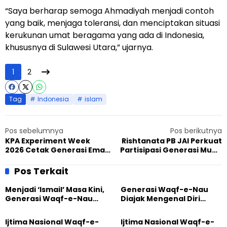
“Saya berharap semoga Ahmadiyah menjadi contoh
yang baik, menjaga toleransi, dan menciptakan situasi
kerukunan umat beragama yang ada di Indonesia,
khususnya di Sulawesi Utara,” ujarnya.
1
2
Tag
Indonesia
islam
Pos sebelumnya
Pos berikutnya
KPA Experiment Week
Rishtanata PB JAI Perkuat
2026 Cetak Generasi Emas
Partisipasi Generasi Muda
Ahmadi Lewat Metode Baru
Lewat Ruang Dialog dan
Trustbuilding
Pos Terkait
Menjadi ‘Ismail’ Masa Kini,
Generasi Waqf-e-Nau
Generasi Waqf-e-Nau
Diajak Mengenal Diri
Diajak Hidup untuk
Sebelum Mengubah
Pengabdian
Dunia
Ijtima Nasional Waqf-e-
Ijtima Nasional Waqf-e-