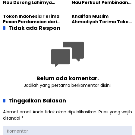
Nau Dorong Lahirnya
Nau Perkuat Pembinaan
Generasi Pengkhidmat
Calon Pemimpin Jemaat
yang Militan
Masa Depan
Tokoh Indonesia Terima
Khalifah Muslim
Pesan Perdamaian dari
Ahmadiyah Terima Tokoh
Khalifah Muslim
Tidak ada Respon
Indonesia dalam Audiensi
Ahmadiyah
Khusus di Islamabad
Belum ada komentar.
Jadilah yang pertama berkomentar disini.
Tinggalkan Balasan
Alamat email Anda tidak akan dipublikasikan.
Ruas yang wajib
ditandai
*