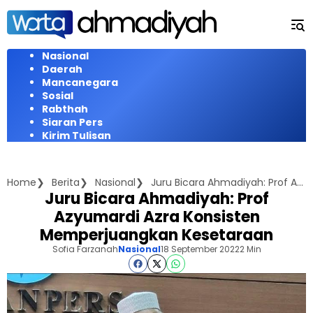
Langsung
ke
konten
Nasional
Daerah
Mancanegara
Sosial
Rabthah
Siaran Pers
Kirim Tulisan
Home
Berita
Nasional
Juru Bicara Ahmadiyah: Prof Azyumardi Azra Konsisten Memperjuangkan Kesetaraan
Juru Bicara Ahmadiyah: Prof
Azyumardi Azra Konsisten
Memperjuangkan Kesetaraan
Sofia Farzanah
Nasional
18 September 2022
2 Min