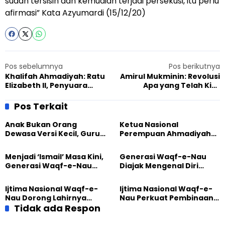
sudah tersisih dan kemudian terjadi persekusi, itu perlu
afirmasi” Kata Azyumardi (15/12/20)
Pos sebelumnya
Pos berikutnya
Khalifah Ahmadiyah: Ratu
Amirul Mukminin: Revolusi
Elizabeth II, Penyuara
Apa yang Telah Kita
Kebebasan Beragama di
Ciptakan dalam Diri
Dunia
Sendiri?
Pos Terkait
Anak Bukan Orang
Ketua Nasional
Dewasa Versi Kecil, Guru
Perempuan Ahmadiyah
Besar UT Kenalkan Model
Indonesia Raih Gelar Guru
Pendidikan BERLIAN
Besar Universitas
Menjadi ‘Ismail’ Masa Kini,
Generasi Waqf-e-Nau
Terbuka
Generasi Waqf-e-Nau
Diajak Mengenal Diri
Diajak Hidup untuk
Sebelum Mengubah
Pengabdian
Dunia
Ijtima Nasional Waqf-e-
Ijtima Nasional Waqf-e-
Nau Dorong Lahirnya
Nau Perkuat Pembinaan
Generasi Pengkhidmat
Tidak ada Respon
Calon Pemimpin Jemaat
yang Militan
Masa Depan