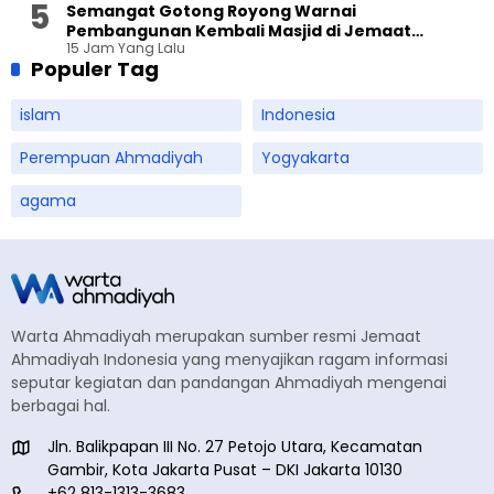
Semangat Gotong Royong Warnai
Pembangunan Kembali Masjid di Jemaat
15 Jam Yang Lalu
Ahmadiyah Sukapura
Populer Tag
islam
Indonesia
Perempuan Ahmadiyah
Yogyakarta
agama
Warta Ahmadiyah merupakan sumber resmi Jemaat
Ahmadiyah Indonesia yang menyajikan ragam informasi
seputar kegiatan dan pandangan Ahmadiyah mengenai
berbagai hal.
Jln. Balikpapan III No. 27 Petojo Utara, Kecamatan
Gambir, Kota Jakarta Pusat – DKI Jakarta 10130
+62 813-1313-3683