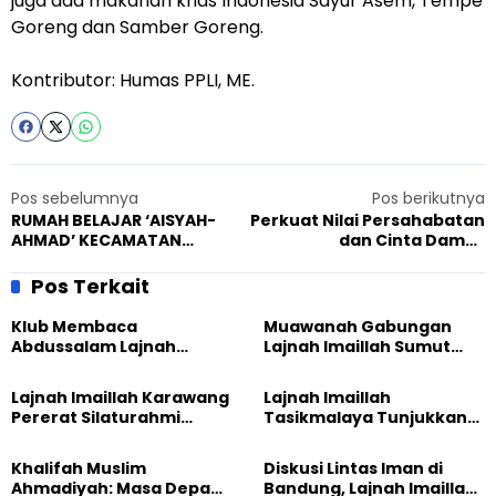
juga ada makanan khas Indonesia Sayur Asem, Tempe
Goreng dan Samber Goreng.
Kontributor: Humas PPLI, ME.
Pos sebelumnya
Pos berikutnya
RUMAH BELAJAR ‘AISYAH-
Perkuat Nilai Persahabatan
AHMAD’ KECAMATAN
dan Cinta Damai,
NAMORAMBE RAMAI PEMINAT
Ahmadiyah dan GUSDURian
SCD Bersihkan Kelenteng
Pos Terkait
Jelang Imlek
Klub Membaca
Muawanah Gabungan
Abdussalam Lajnah
Lajnah Imaillah Sumut
Imaillah Tanjung Medan
Hadirkan Olahraga
Gelar Diskusi dan
hingga Edukasi Tangani
Lajnah Imaillah Karawang
Lajnah Imaillah
Tadabbur Alam
Sampah
Pererat Silaturahmi
Tasikmalaya Tunjukkan
dengan Warga Lewat
Kiprah KSU Kusumawangi
Masak Bersama
Bangun Ekonomi
Khalifah Muslim
Diskusi Lintas Iman di
Keluarga
Ahmadiyah: Masa Depan
Bandung, Lajnah Imaillah