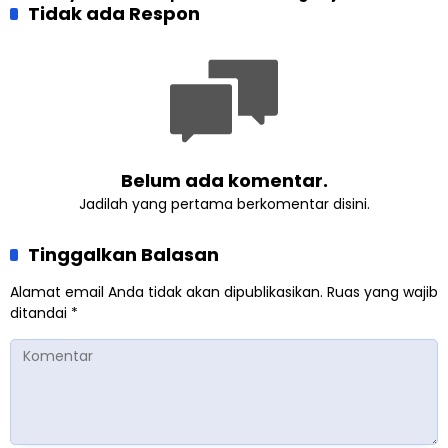
Anak Dimulai dari
Tidak ada Respon
Tekankan Pentingnya
Perempuan yang Terus
Resiliensi
Belajar
Belum ada komentar.
Jadilah yang pertama berkomentar disini.
Tinggalkan Balasan
Alamat email Anda tidak akan dipublikasikan.
Ruas yang wajib
ditandai
*