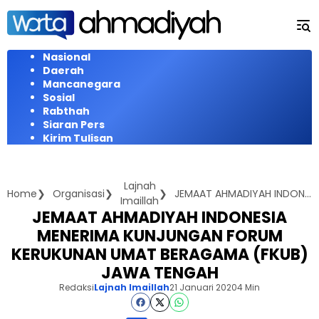
Langsung
ke
konten
Nasional
Daerah
Mancanegara
Sosial
Rabthah
Siaran Pers
Kirim Tulisan
Lajnah
Home
Organisasi
JEMAAT AHMADIYAH INDONESIA MENERIMA KUNJUNGAN FORUM KERUKUNAN UMAT BERAGAMA (FKUB) JAWA TENGAH
Imaillah
JEMAAT AHMADIYAH INDONESIA
MENERIMA KUNJUNGAN FORUM
KERUKUNAN UMAT BERAGAMA (FKUB)
JAWA TENGAH
Redaksi
Lajnah Imaillah
21 Januari 2020
4 Min