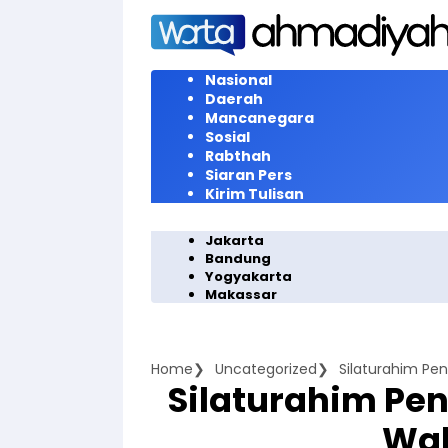
Langsung
ke
konten
Nasional
Daerah
Mancanegara
Sosial
Rabthah
Siaran Pers
Kirim Tulisan
Jakarta
Bandung
Yogyakarta
Makassar
Home
Uncategorized
Silaturahim Pen
Silaturahim Pen
Wak