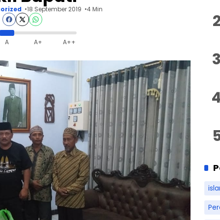
orized
18 September 2019
4 Min
A
A+
A++
P
isl
Pe