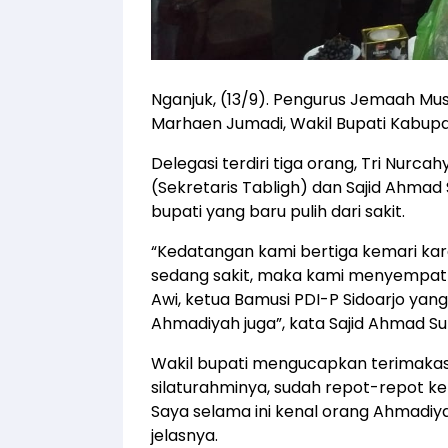
Nganjuk, (13/9). Pengurus Jemaah Mu
Marhaen Jumadi, Wakil Bupati Kabupa
Delegasi terdiri tiga orang, Tri Nur
(Sekretaris Tabligh) dan Sajid Ahma
bupati yang baru pulih dari sakit.
“Kedatangan kami bertiga kemari ka
sedang sakit, maka kami menyempatka
Awi, ketua Bamusi PDI-P Sidoarjo yan
Ahmadiyah juga”, kata Sajid Ahmad Su
Wakil bupati mengucapkan terimakasih
silaturahminya, sudah repot-repot k
Saya selama ini kenal orang Ahmadiya
jelasnya.