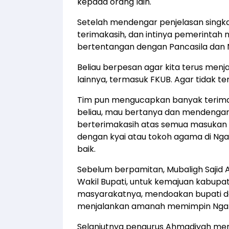
kepada orang lain.
Setelah mendengar penjelasan singk
terimakasih, dan intinya pemerintah
bertentangan dengan Pancasila dan 
Beliau berpesan agar kita terus menj
lainnya, termasuk FKUB. Agar tidak te
Tim pun mengucapkan banyak terimak
beliau, mau bertanya dan mendengar
berterimakasih atas semua masukan da
dengan kyai atau tokoh agama di Nga
baik.
Sebelum berpamitan, Mubaligh Sajid
Wakil Bupati, untuk kemajuan kabupa
masyarakatnya, mendoakan bupati d
menjalankan amanah memimpin Ngan
Selanjutnya pengurus Ahmadiyah mem