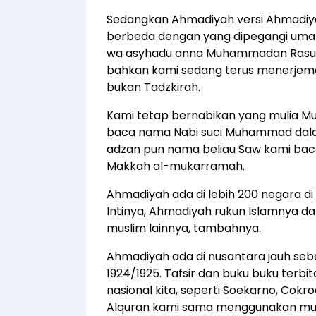
Sedangkan Ahmadiyah versi Ahmadiyah 
berbeda dengan yang dipegangi umat m
wa asyhadu anna Muhammadan Rasulull
bahkan kami sedang terus menerjemah
bukan Tadzkirah.
Kami tetap bernabikan yang mulia Muh
baca nama Nabi suci Muhammad dalam
adzan pun nama beliau Saw kami baca. 
Makkah al-mukarramah.
Ahmadiyah ada di lebih 200 negara d
Intinya, Ahmadiyah rukun Islamnya d
muslim lainnya, tambahnya.
Ahmadiyah ada di nusantara jauh sebe
1924/1925. Tafsir dan buku buku ter
nasional kita, seperti Soekarno, Cok
Alquran kami sama menggunakan musha