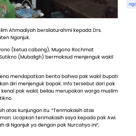
ag
slim Ahmadiyah bersilaturahmi kepada Drs.
ten Nganjuk.
cahyono (ketua cabang), Mugono Rochmat
d Sutikno (Mubaligh) bermaksud menjenguk wakil
rena mendapatkan berita bahwa pak wakil bupati
n diri menjenguk bapak. Info tersebut dari pak
g kenal pak wakil, beliau merupakan warga muslim
tikno.
 atas kunjungan itu. “Terimakasih atas
emari. Ucapkan terimakasih saya kepada pak Awi.
h di Nganjuk ya dengan pak Nurcahyo ini”,