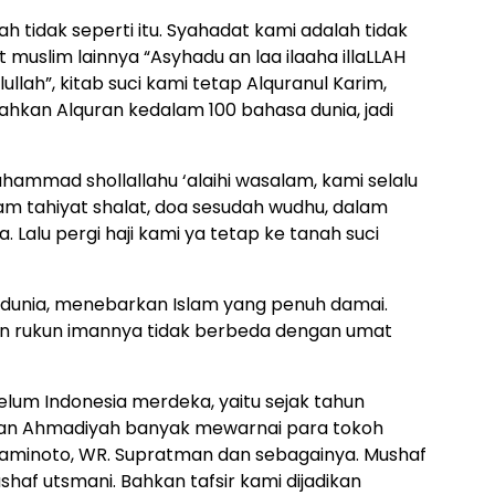
tidak seperti itu. Syahadat kami adalah tidak
uslim lainnya “Asyhadu an laa ilaaha illaLLAH
ah”, kitab suci kami tetap Alquranul Karim,
kan Alquran kedalam 100 bahasa dunia, jadi
ammad shollallahu ‘alaihi wasalam, kami selalu
 tahiyat shalat, doa sesudah wudhu, dalam
Lalu pergi haji kami ya tetap ke tanah suci
i dunia, menebarkan Islam yang penuh damai.
an rukun imannya tidak berbeda dengan umat
lum Indonesia merdeka, yaitu sejak tahun
bitan Ahmadiyah banyak mewarnai para tokoh
roaminoto, WR. Supratman dan sebagainya. Mushaf
f utsmani. Bahkan tafsir kami dijadikan