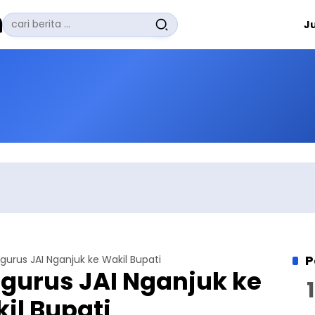
Pencarian
J
untuk:
#
Zuhairi Misrawi
#
Zoom
#
Zero Waste
#
Zaki Firdaus
#
Zafrullah Ahmad Pontoh
No Recent Searches Yet.
P
gurus JAI Nganjuk ke Wakil Bupati
gurus JAI Nganjuk ke
il Bupati