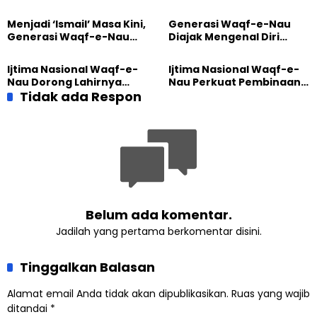
Besar UT Kenalkan Model
Indonesia Raih Gelar Guru
Pendidikan BERLIAN
Besar Universitas
Menjadi ‘Ismail’ Masa Kini,
Generasi Waqf-e-Nau
Terbuka
Generasi Waqf-e-Nau
Diajak Mengenal Diri
Diajak Hidup untuk
Sebelum Mengubah
Pengabdian
Dunia
Ijtima Nasional Waqf-e-
Ijtima Nasional Waqf-e-
Nau Dorong Lahirnya
Nau Perkuat Pembinaan
Generasi Pengkhidmat
Tidak ada Respon
Calon Pemimpin Jemaat
yang Militan
Masa Depan
Belum ada komentar.
Jadilah yang pertama berkomentar disini.
Tinggalkan Balasan
Alamat email Anda tidak akan dipublikasikan.
Ruas yang wajib
ditandai
*