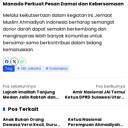
Manado Perkuat Pesan Damai dan Kebersamaan
Melalui keikutsertaan dalam kegiatan ini, Jemaat
Muslim Ahmadiyah Indonesia berharap semangat
donor darah dapat semakin berkembang dan
menginspirasi lebih banyak komunitas untuk
bersama-sama berkontribusi dalam bidang
kemanusiaan.
Tag
DKI Jakarta
Indonesia
Pos sebelumnya
Pos berikutnya
Lajnah Imaillah Tanjung
Amir Nasional JAI Temui
Medan Jalin Rabtah dan
Ketua DPRD Sulawesi Utara,
Keharmonisan Lewat
Bahas Kolaborasi dan
Olahraga
Penguatan Toleransi
Pos Terkait
Anak Bukan Orang
Ketua Nasional
Dewasa Versi Kecil, Guru
Perempuan Ahmadiyah