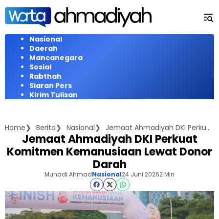
Langsung
ke
konten
Nasional
Daerah
Mancanegara
Sosial
Rabthah
Siaran Pers
Kirim Tulisan
Home
Berita
Nasional
Jemaat Ahmadiyah DKI Perkuat Komitmen Kemanusiaan Lewat Donor Darah
Jemaat Ahmadiyah DKI Perkuat
Komitmen Kemanusiaan Lewat Donor
Darah
Munadi Ahmad
Nasional
24 Juni 2026
2 Min