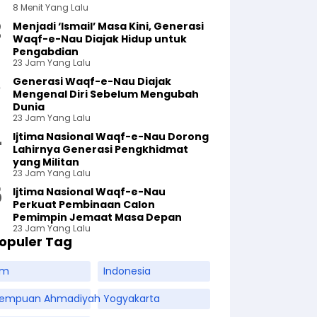
8 Menit Yang Lalu
Menjadi ‘Ismail’ Masa Kini, Generasi
Waqf-e-Nau Diajak Hidup untuk
Pengabdian
23 Jam Yang Lalu
Generasi Waqf-e-Nau Diajak
Mengenal Diri Sebelum Mengubah
Dunia
23 Jam Yang Lalu
Ijtima Nasional Waqf-e-Nau Dorong
Lahirnya Generasi Pengkhidmat
yang Militan
23 Jam Yang Lalu
Ijtima Nasional Waqf-e-Nau
Perkuat Pembinaan Calon
Pemimpin Jemaat Masa Depan
23 Jam Yang Lalu
opuler Tag
am
Indonesia
rempuan Ahmadiyah
Yogyakarta