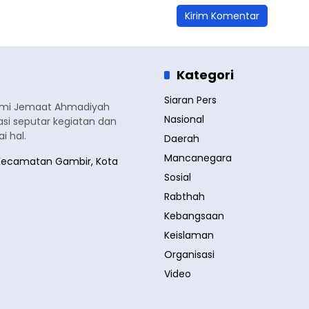
Kategori
Siaran Pers
smi Jemaat Ahmadiyah
Nasional
si seputar kegiatan dan
 hal.
Daerah
Mancanegara
a, Kecamatan Gambir, Kota
Sosial
Rabthah
Kebangsaan
Keislaman
Organisasi
Video