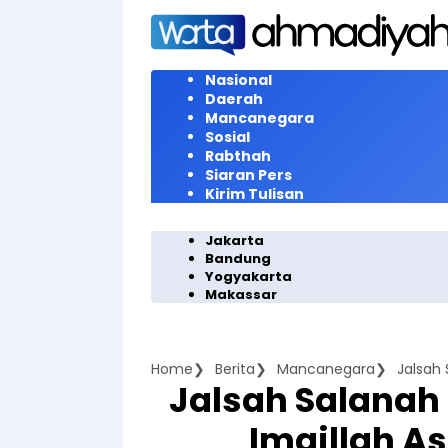
Langsung
ke
konten
Nasional
Daerah
Mancanegara
Sosial
Rabthah
Siaran Pers
Kirim Tulisan
Jakarta
Bandung
Yogyakarta
Makassar
Home
Berita
Mancanegara
Jalsah Salanah 
Imaillah As