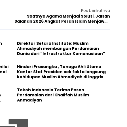
Pos berikutnya
Saatnya Agama Menjadi Solusi, Jalsah
Salanah 2026 Angkat Peran Islam Menjawab
Tantangan Zaman
h
Direktur Setara Institute: Muslim
Ahmadiyah membangun Perdamaian
Dunia dari “Infrastruktur Kemanusiaan”
ilai
Hindari Prasangka , Tenaga Ahli Utama
nal
Kantor Staf Presiden cek fakta langsung
kehidupan Muslim Ahmadiyah di Inggris
Tokoh Indonesia Terima Pesan
n
Perdamaian dari Khalifah Muslim
Ahmadiyah