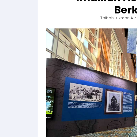
Berk
Talhah Lukman A