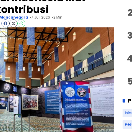
ontribusi
Mancanegara
7 Juli 2026
2 Min
P
isl
Pe