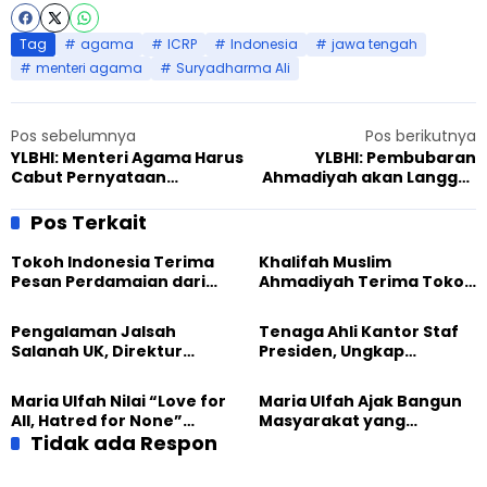
Tag
agama
ICRP
Indonesia
jawa tengah
menteri agama
Suryadharma Ali
Pos sebelumnya
Pos berikutnya
YLBHI: Menteri Agama Harus
YLBHI: Pembubaran
Cabut Pernyataan
Ahmadiyah akan Langgar
Pembubaran Ahmadiyah
Konstitusi
Pos Terkait
Tokoh Indonesia Terima
Khalifah Muslim
Pesan Perdamaian dari
Ahmadiyah Terima Tokoh
Khalifah Muslim
Indonesia dalam Audiensi
Ahmadiyah
Khusus di Islamabad
Pengalaman Jalsah
Tenaga Ahli Kantor Staf
Salanah UK, Direktur
Presiden, Ungkap
SETARA Institute Soroti
Pengalaman Tak
Kekuatan Kemanusiaan
Tergantikan di Jalsah
Maria Ulfah Nilai “Love for
Maria Ulfah Ajak Bangun
Salanah Internasional
All, Hatred for None”
Masyarakat yang
Ahmadiyah UK
Semakin Relevan di
Tidak ada Respon
Melindungi Anak dan
Tengah Dunia yang
Menghormati Perbedaan
Terbelah