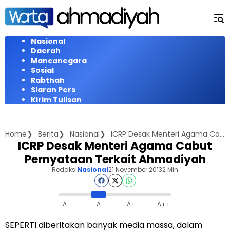
Langsung
ke
konten
Nasional
Daerah
Mancanegara
Sosial
Rabthah
Siaran Pers
Kirim Tulisan
Home
Berita
Nasional
ICRP Desak Menteri Agama Cabut Pernyataan Terkait Ahmadiyah
ICRP Desak Menteri Agama Cabut
Pernyataan Terkait Ahmadiyah
Redaksi
Nasional
21 November 2013
2 Min
A-
A
A+
A++
SEPERTI diberitakan banyak media massa, dalam