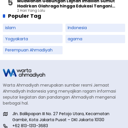
Muawanah Gabungan Lajnah Imaillah Sumut
Hadirkan Olahraga hingga Edukasi Tangani
2 Hari Yang Lalu
Sampah
Populer Tag
islam
Indonesia
Yogyakarta
agama
Perempuan Ahmadiyah
Warta Ahmadiyah merupakan sumber resmi Jemaat
Ahmadiyah Indonesia yang menyajikan ragam informasi
seputar kegiatan dan pandangan Ahmadiyah mengenai
berbagai hal.
Jln. Balikpapan III No. 27 Petojo Utara, Kecamatan
Gambir, Kota Jakarta Pusat – DKI Jakarta 10130
+62 813-1313-3683