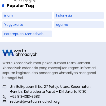
2 Hari Yang Lalu
Sampah
Populer Tag
islam
Indonesia
Yogyakarta
agama
Perempuan Ahmadiyah
Warta Ahmadiyah merupakan sumber resmi Jemaat
Ahmadiyah Indonesia yang menyajikan ragam informasi
seputar kegiatan dan pandangan Ahmadiyah mengenai
berbagai hal.
Jln. Balikpapan III No. 27 Petojo Utara, Kecamatan
Gambir, Kota Jakarta Pusat – DKI Jakarta 10130
+62 813-1313-3683
redaksi@wartaahmadiyah.org