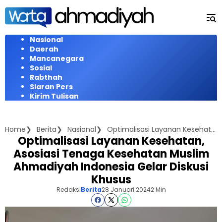
Langsung
ke
konten
Nasional
Daerah
Mancanegara
Sosial
Rabthah
Siaran Pers
Kirim Tulisan
Home
Berita
Nasional
Optimalisasi Layanan Kesehatan, Asosiasi Tenaga Kesehatan Muslim Ahmadiyah Indonesia Gelar Diskusi Khusus
Optimalisasi Layanan Kesehatan,
Asosiasi Tenaga Kesehatan Muslim
Ahmadiyah Indonesia Gelar Diskusi
Khusus
Redaksi
Berita
28 Januari 2024
2 Min