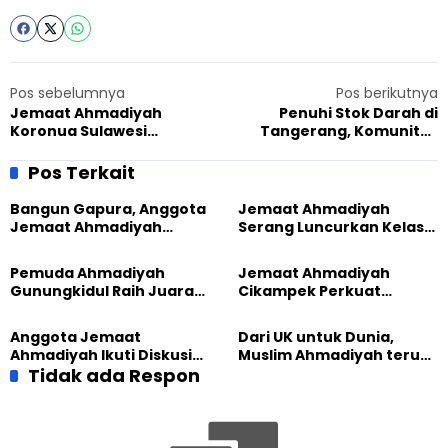
Pos sebelumnya
Pos berikutnya
Jemaat Ahmadiyah
Penuhi Stok Darah di
Koronua Sulawesi
Tangerang, Komunitas
Tenggara Sambut
Muslim Ahmadiyah Rutin
Mubaligh Pertama dan
Gelar Donor Darah
Pos Terkait
Syukuran Rumah Misi
Bangun Gapura, Anggota
Jemaat Ahmadiyah
Jemaat Ahmadiyah
Serang Luncurkan Kelas
Madukara dan Warga
Tatar, Fokus Cetak
Sambut HUT RI ke-81
Generasi Unggul
Pemuda Ahmadiyah
Jemaat Ahmadiyah
Gunungkidul Raih Juara
Cikampek Perkuat
Lomba Video Literasi 2026
Komitmen Bangun Masjid
Lewat Pengajian
Anggota Jemaat
Dari UK untuk Dunia,
Gabungan
Ahmadiyah Ikuti Diskusi
Muslim Ahmadiyah terus
Pluralisme di Yogyakarta
Tidak ada Respon
perkuat Persaudaraan
Kemanusiaan Global