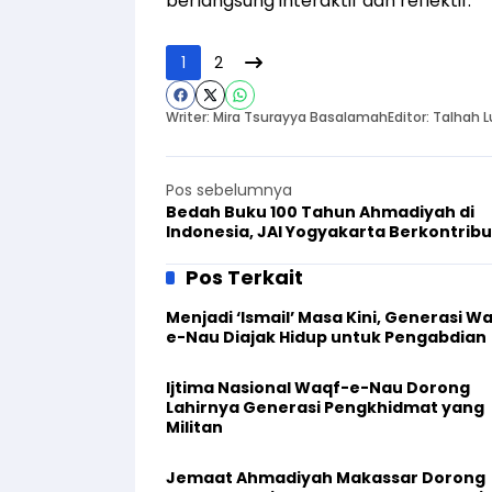
berlangsung interaktif dan reflektif.
1
2
Writer: Mira Tsurayya Basalamah
Editor: Talhah
Pos sebelumnya
Bedah Buku 100 Tahun Ahmadiyah di
Indonesia, JAI Yogyakarta Berkontribu
Sukseskan Acara
Pos Terkait
Menjadi ‘Ismail’ Masa Kini, Generasi W
e-Nau Diajak Hidup untuk Pengabdian
Ijtima Nasional Waqf-e-Nau Dorong
Lahirnya Generasi Pengkhidmat yang
Militan
Jemaat Ahmadiyah Makassar Dorong