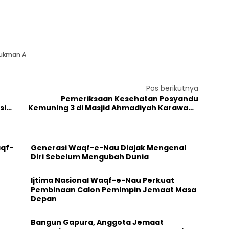
 Lukman A
Pos berikutnya
Pemeriksaan Kesehatan Posyandu
si
Kemuning 3 di Masjid Ahmadiyah Karawang
Diapresiasi
aqf-
Generasi Waqf-e-Nau Diajak Mengenal
Diri Sebelum Mengubah Dunia
Ijtima Nasional Waqf-e-Nau Perkuat
Pembinaan Calon Pemimpin Jemaat Masa
Depan
Bangun Gapura, Anggota Jemaat