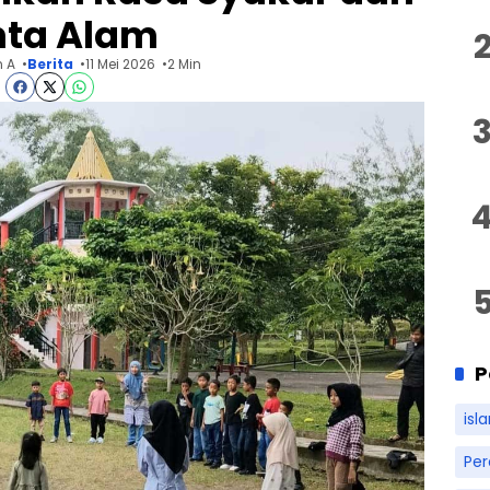
nta Alam
 A
Berita
11 Mei 2026
2 Min
P
isl
Pe