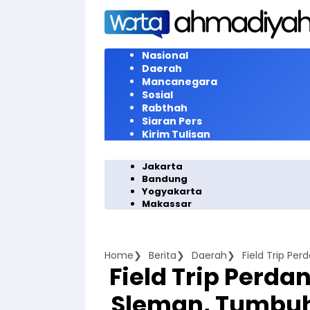
Langsung
ke
konten
Nasional
Daerah
Mancanegara
Sosial
Rabthah
Siaran Pers
Kirim Tulisan
Jakarta
Bandung
Yogyakarta
Makassar
Home
Berita
Daerah
Field Trip Perd
Sleman, Tumbuh