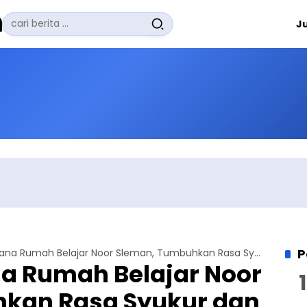
Pencarian
J
untuk:
#
Zuhairi Misrawi
#
Zoom
#
Zero Waste
#
Zaki Firdaus
#
Zafrullah Ahmad Pontoh
No Recent Searches Yet.
P
Field Trip Perdana Rumah Belajar Noor Sleman, Tumbuhkan Rasa Syukur dan Cinta Alam
ana Rumah Belajar Noor
kan Rasa Syukur dan