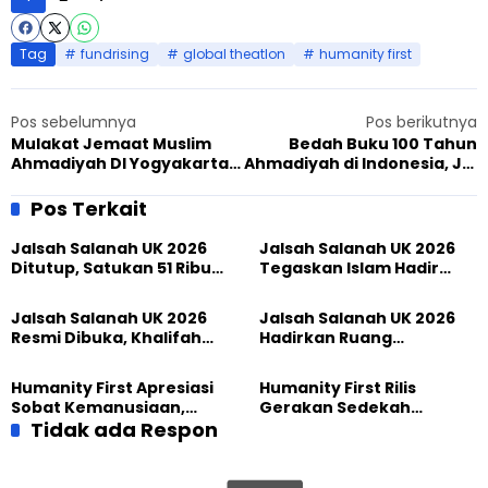
Tag
fundrising
global theatlon
humanity first
Pos sebelumnya
Pos berikutnya
Mulakat Jemaat Muslim
Bedah Buku 100 Tahun
Ahmadiyah DI Yogyakarta
Ahmadiyah di Indonesia, JAI
dengan Amir Nasional,
Yogyakarta Berkontribusi
Tekankan Tarbiyat
Sukseskan Acara
Pos Terkait
Keluarga
Jalsah Salanah UK 2026
Jalsah Salanah UK 2026
Ditutup, Satukan 51 Ribu
Tegaskan Islam Hadir
Peserta dari 117 Negara
Melalui Ketakwaan,
Perdamaian, dan
Jalsah Salanah UK 2026
Jalsah Salanah UK 2026
Pengabdian
Resmi Dibuka, Khalifah
Hadirkan Ruang
Muslim Ahmadiyah
Persaudaraan Global,
Wujudkan Iman dalam
Tokoh Indonesia Turut
Humanity First Apresiasi
Humanity First Rilis
Perubahan Nyata
Ambil Bagian
Sobat Kemanusiaan,
Gerakan Sedekah
Sedekah yang
Tidak ada Respon
Kemanusiaan Berkat,
Menghadirkan Harapan
Hadirkan Harapan Melalui
bagi Sesama
Setiap Kebaikan