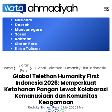
Langsung
ke
konten
Nasional
Daerah
Mancanegara
Sosial
Rabthah
Siaran Pers
Kirim Tulisan
Siaran
Home
Global Telethon Humanity First Indonesia 2026: Memperkuat Ketahanan Pangan Lewat Kolaborasi Kemanusiaan dan Komunitas Keagamaan
Pers
Global Telethon Humanity First
Indonesia 2026: Memperkuat
Ketahanan Pangan Lewat Kolaborasi
Kemanusiaan dan Komunitas
Keagamaan
Redaksi
Siaran Pers
10 Mei 2026
3 Min