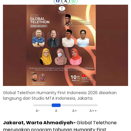
Global Telethon Humanity First Indonesia 2026 disiarkan
langsung dari Studio MTA Indonesia, Jakarta.
A-
A
A+
A++
Jakarat, Warta Ahmadiyah-
Global Telethone
merupakan program tahunan Humanity First