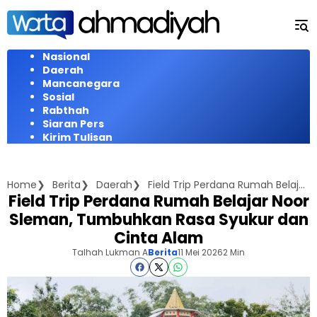
Langsung
ke
konten
Nasional
Daerah
Mancanegara
Sosial
Rabthah
Siaran Pers
Kirim Tulisan
Home
Berita
Daerah
Field Trip Perdana Rumah Belajar Noor Sleman, Tumbuhkan Rasa Syukur dan Cinta Alam
Field Trip Perdana Rumah Belajar Noor
Sleman, Tumbuhkan Rasa Syukur dan
Cinta Alam
Talhah Lukman A
Berita
11 Mei 2026
2 Min