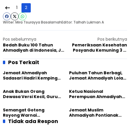
1
2
Writer: Mira Tsurayya Basalamah
Editor: Talhah Lukman A
Pos sebelumnya
Pos berikutnya
Bedah Buku 100 Tahun
Pemeriksaan Kesehatan
Ahmadiyah di Indonesia, JAI
Posyandu Kemuning 3 di
Yogyakarta Berkontribusi
Masjid Ahmadiyah
Sukseskan Acara
Karawang Diapresiasi
Pos Terkait
Jemaat Ahmadiyah
Puluhan Tahun Berbagi,
Sadasari Hadiri Kemping
Jemaat Ahmadiyah Lolak
Pemuda Lintas Agama di
Kembali Salurkan
Majalengka
Sembako kepada Warga
Anak Bukan Orang
Ketua Nasional
Dewasa Versi Kecil, Guru
Perempuan Ahmadiyah
Besar UT Kenalkan Model
Indonesia Raih Gelar Guru
Pendidikan BERLIAN
Besar Universitas
Semangat Gotong
Jemaat Muslim
Terbuka
Royong Warnai
Ahmadiyah Pontianak
Pembangunan Kembali
Tidak ada Respon
dan Gereja Katedral
Masjid di Jemaat
Perkuat Kolaborasi Sosial