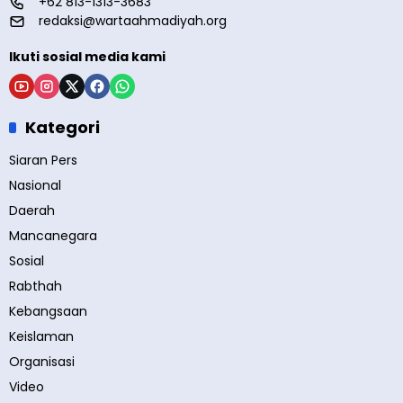
+62 813-1313-3683
redaksi@wartaahmadiyah.org
Ikuti sosial media kami
Kategori
Siaran Pers
Nasional
Daerah
Mancanegara
Sosial
Rabthah
Kebangsaan
Keislaman
Organisasi
Video