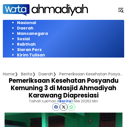
Langsung
ke
konten
Nasional
Daerah
Mancanegara
Sosial
Rabthah
Siaran Pers
Kirim Tulisan
Home
Berita
Daerah
Pemeriksaan Kesehatan Posyandu Kemuning 3 di Masjid Ahmadiyah Karawang Diapresiasi
Pemeriksaan Kesehatan Posyandu
Kemuning 3 di Masjid Ahmadiyah
Karawang Diapresiasi
Talhah Lukman A
Berita
11 Mei 2026
2 Min