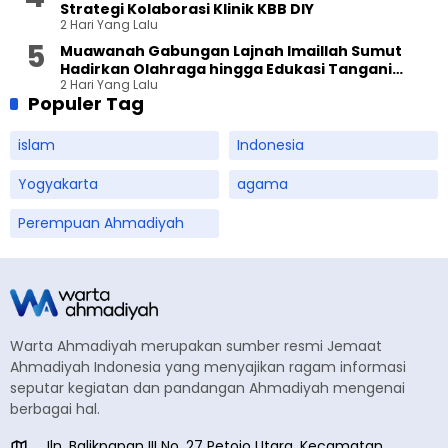
Strategi Kolaborasi Klinik KBB DIY
2 Hari Yang Lalu
Muawanah Gabungan Lajnah Imaillah Sumut
Hadirkan Olahraga hingga Edukasi Tangani
2 Hari Yang Lalu
Sampah
Populer Tag
islam
Indonesia
Yogyakarta
agama
Perempuan Ahmadiyah
Warta Ahmadiyah merupakan sumber resmi Jemaat
Ahmadiyah Indonesia yang menyajikan ragam informasi
seputar kegiatan dan pandangan Ahmadiyah mengenai
berbagai hal.
Jln. Balikpapan III No. 27 Petojo Utara, Kecamatan