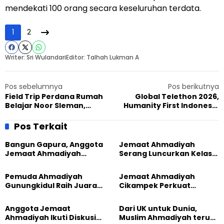
mendekati 100 orang secara keseluruhan terdata.
1
2
Writer: Sri Wulandari
Editor: Talhah Lukman A
Pos sebelumnya
Pos berikutnya
Field Trip Perdana Rumah
Global Telethon 2026,
Belajar Noor Sleman,
Humanity First Indonesia
Tumbuhkan Rasa Syukur
Angkat Isu Peran
dan Cinta Alam
Komunitas Keagamaan
Pos Terkait
pada Kesiapan Ketahanan
Pangan
Bangun Gapura, Anggota
Jemaat Ahmadiyah
Jemaat Ahmadiyah
Serang Luncurkan Kelas
Madukara dan Warga
Tatar, Fokus Cetak
Sambut HUT RI ke-81
Generasi Unggul
Pemuda Ahmadiyah
Jemaat Ahmadiyah
Gunungkidul Raih Juara
Cikampek Perkuat
Lomba Video Literasi 2026
Komitmen Bangun Masjid
Lewat Pengajian
Anggota Jemaat
Dari UK untuk Dunia,
Gabungan
Ahmadiyah Ikuti Diskusi
Muslim Ahmadiyah terus