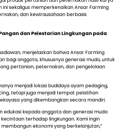
ai produk pertanian dan peternakan hasil karya
 ini sekaligus memperkenalkan Ansar Farming
ternakan, dan kewirausahaan berbasis
Pangan dan Pelestarian Lingkungan pada
Rusdiawan, menjelaskan bahwa Ansar Farming
n bagi anggota, khususnya generasi muda, untuk
ng pertanian, peternakan, dan pengelolaan
hanya menjadi lokasi budidaya ayam pedaging,
cing, tetapi juga menjadi tempat pelatihan
rekayasa yang dikembangkan secara mandiri.
n edukasi kepada anggota dan generasi muda
 kecintaan terhadap lingkungan. Kami ingin
 membangun ekonomi yang berkelanjutan,”