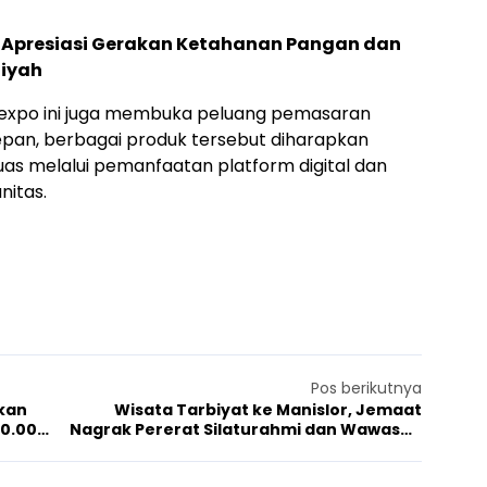
 Apresiasi Gerakan Ketahanan Pangan dan
iyah
, expo ini juga membuka peluang pemasaran
depan, berbagai produk tersebut diharapkan
uas melalui pemanfaatan platform digital dan
itas.
Pos berikutnya
kan
Wisata Tarbiyat ke Manislor, Jemaat
0.000
Nagrak Pererat Silaturahmi dan Wawasan
Keagamaan