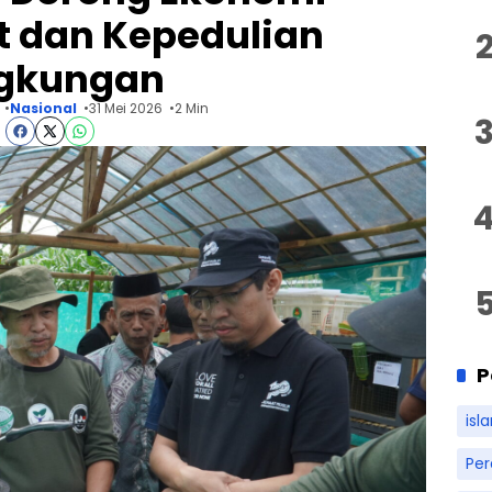
 dan Kepedulian
ngkungan
Nasional
31 Mei 2026
2 Min
P
isl
Pe