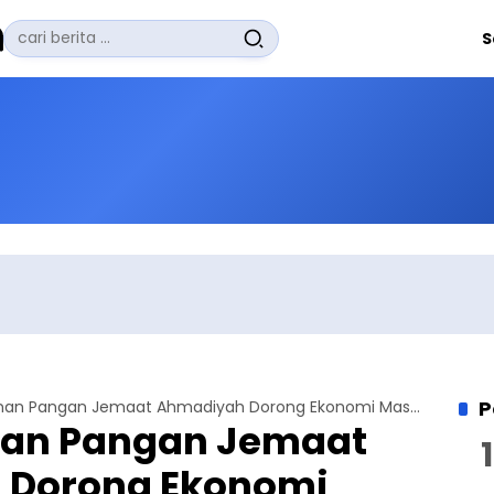
Pencarian
S
untuk:
#
Zuhairi Misrawi
#
Zoom
#
Zero Waste
#
Zaki Firdaus
#
Zafrullah Ahmad Pontoh
No Recent Searches Yet.
P
Expo Ketahanan Pangan Jemaat Ahmadiyah Dorong Ekonomi Masyarakat dan Kepedulian Lingkungan
nan Pangan Jemaat
 Dorong Ekonomi