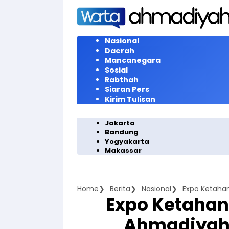
Langsung
ke
konten
Nasional
Daerah
Mancanegara
Sosial
Rabthah
Siaran Pers
Kirim Tulisan
Jakarta
Bandung
Yogyakarta
Makassar
Home
Berita
Nasional
Expo Ketaha
Ahmadiyah