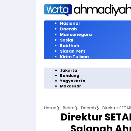
Langsung
ke
konten
Nasional
Daerah
Mancanegara
Sosial
Rabthah
Siaran Pers
Kirim Tulisan
Jakarta
Bandung
Yogyakarta
Makassar
Home
Berita
Daerah
Direktur SETA
Salanah Ah