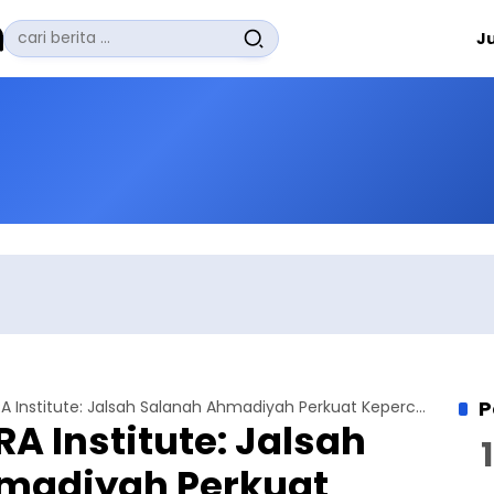
Pencarian
J
untuk:
#
Zuhairi Misrawi
#
Zoom
#
Zero Waste
#
Zaki Firdaus
#
Zafrullah Ahmad Pontoh
No Recent Searches Yet.
P
Direktur SETARA Institute: Jalsah Salanah Ahmadiyah Perkuat Kepercayaan Publik dan Kebebasan Beragama
RA Institute: Jalsah
madiyah Perkuat