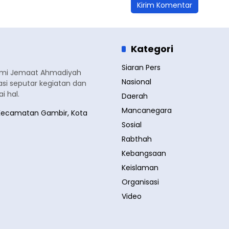
Kategori
Siaran Pers
smi Jemaat Ahmadiyah
Nasional
si seputar kegiatan dan
 hal.
Daerah
Mancanegara
a, Kecamatan Gambir, Kota
Sosial
Rabthah
Kebangsaan
Keislaman
Organisasi
Video