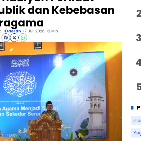
ublik dan Kebebasan
ragama
d
Daerah
7 Juli 2026
2 Min
P
isl
Yo