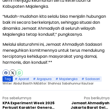
demi menjaga keamanan serta ketertiban di
Kabupaten Majalengka.
“Mudah-mudahan kita selalu bisa menjalin hubungan
baik ini secara berkelanjutan, sehingga situasi dan
dinamika Jemaat Ahmadiyah di seluruh wilayah
Majalengka tetap kondusif,” pungkasnya.
Melalui silaturahmi ini, Jemaat Ahmadiyah Sadasari
meneguhkan komitmennya untuk terus mendukung
terciptanya kehidupan masyarakat yang damai,
harmonis, dan kondusif.**
Tag
Aparat
Argapura
Majalengka
Sadasari
Writer: Abdul Basith NA
Editor: Shahnaz Sabahunnur Kautsar
Pos sebelumnya
Pos berikutnya
KPA Experiment Week 2026
Jemaat Ahmadiyah
Perkuat Karakter Generasi
Jakarta Barat Gelar
Muda Jemaat Ahmadiyah
Tarbiyat Outdoor di Taman