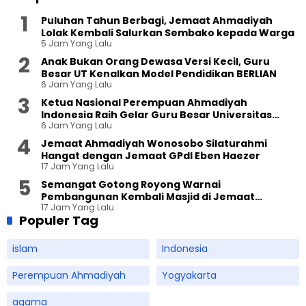
Puluhan Tahun Berbagi, Jemaat Ahmadiyah
Lolak Kembali Salurkan Sembako kepada Warga
5 Jam Yang Lalu
Anak Bukan Orang Dewasa Versi Kecil, Guru
Besar UT Kenalkan Model Pendidikan BERLIAN
6 Jam Yang Lalu
Ketua Nasional Perempuan Ahmadiyah
Indonesia Raih Gelar Guru Besar Universitas
6 Jam Yang Lalu
Terbuka
Jemaat Ahmadiyah Wonosobo Silaturahmi
Hangat dengan Jemaat GPdI Eben Haezer
17 Jam Yang Lalu
Semangat Gotong Royong Warnai
Pembangunan Kembali Masjid di Jemaat
17 Jam Yang Lalu
Ahmadiyah Sukapura
Populer Tag
islam
Indonesia
Perempuan Ahmadiyah
Yogyakarta
agama