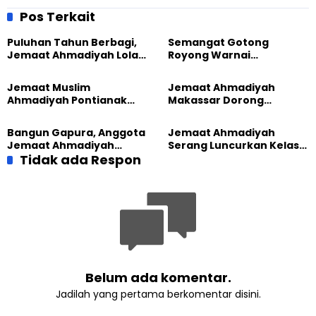
Kurik
Cattleya
Pos Terkait
Puluhan Tahun Berbagi,
Semangat Gotong
Jemaat Ahmadiyah Lolak
Royong Warnai
Kembali Salurkan
Pembangunan Kembali
Sembako kepada Warga
Masjid di Jemaat
Jemaat Muslim
Jemaat Ahmadiyah
Ahmadiyah Sukapura
Ahmadiyah Pontianak
Makassar Dorong
dan Gereja Katedral
Kesadaran Lingkungan
Perkuat Kolaborasi Sosial
Lewat Edukasi Ekoteologi
Bangun Gapura, Anggota
Jemaat Ahmadiyah
Jemaat Ahmadiyah
Serang Luncurkan Kelas
Madukara dan Warga
Tidak ada Respon
Tatar, Fokus Cetak
Sambut HUT RI ke-81
Generasi Unggul
Belum ada komentar.
Jadilah yang pertama berkomentar disini.