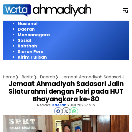
Langsung
ke
konten
Nasional
Daerah
Mancanegara
Sosial
Rabthah
Siaran Pers
Kirim Tulisan
Home
Berita
Daerah
Jemaat Ahmadiyah Sadasari Jalin Silaturahmi dengan Polri pada HUT Bhayangkara ke-80
Jemaat Ahmadiyah Sadasari Jalin
Silaturahmi dengan Polri pada HUT
Bhayangkara ke-80
Redaksi
Daerah
6 Juli 2026
2 Min