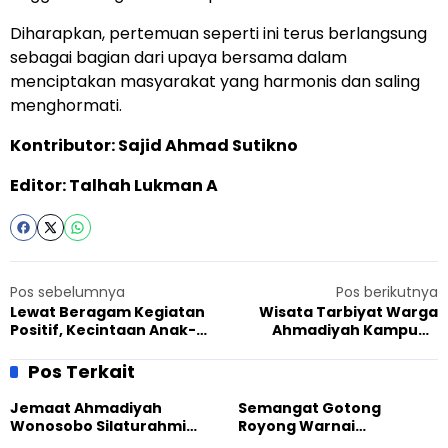
Diharapkan, pertemuan seperti ini terus berlangsung
sebagai bagian dari upaya bersama dalam
menciptakan masyarakat yang harmonis dan saling
menghormati.
Kontributor: Sajid Ahmad Sutikno
Editor: Talhah Lukman A
Pos sebelumnya
Pos berikutnya
Lewat Beragam Kegiatan
Wisata Tarbiyat Warga
Positif, Kecintaan Anak-
Ahmadiyah Kampung
Anak Ahmadi Balaigana
Anam, Menjaga Ukhuwah
Terhadap Masjid Terus
dan Rajut Masa Depan
Pos Terkait
Ditingkatkan
Jemaat Ahmadiyah
Semangat Gotong
Wonosobo Silaturahmi
Royong Warnai
Hangat dengan Jemaat
Pembangunan Kembali