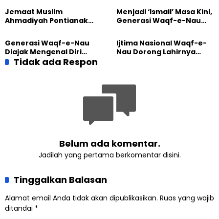
GPdI Eben Haezer
Masjid di Jemaat
Jemaat Muslim
Menjadi ‘Ismail’ Masa Kini,
Ahmadiyah Sukapura
Ahmadiyah Pontianak
Generasi Waqf-e-Nau
dan Gereja Katedral
Diajak Hidup untuk
Perkuat Kolaborasi Sosial
Pengabdian
Generasi Waqf-e-Nau
Ijtima Nasional Waqf-e-
Diajak Mengenal Diri
Nau Dorong Lahirnya
Sebelum Mengubah
Tidak ada Respon
Generasi Pengkhidmat
Dunia
yang Militan
Belum ada komentar.
Jadilah yang pertama berkomentar disini.
Tinggalkan Balasan
Alamat email Anda tidak akan dipublikasikan.
Ruas yang wajib
ditandai
*