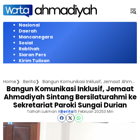
Langsung
ke
konten
Nasional
Daerah
Mancanegara
Sosial
Rabthah
Siaran Pers
Kirim Tulisan
Home
Berita
Bangun Komunikasi Inklusif, Jemaat Ahmadiyah Sintang Bersilaturahmi ke Sekretariat Paroki Sungai Durian
Bangun Komunikasi Inklusif, Jemaat
Ahmadiyah Sintang Bersilaturahmi ke
Sekretariat Paroki Sungai Durian
Talhah Lukman A
Berita
15 Februari 2025
3 Min