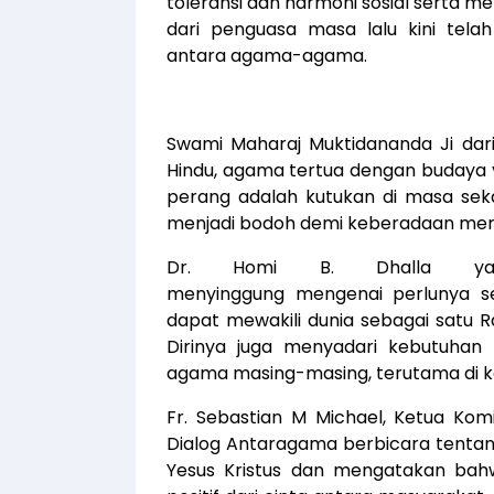
toleransi dan harmoni sosial serta 
dari penguasa masa lalu kini tel
antara agama-agama.
Swami Maharaj Muktidananda Ji dari
Hindu, agama tertua dengan budaya 
perang adalah kutukan di masa se
menjadi bodoh demi keberadaan mere
Dr. Homi B. Dhalla yang
menyinggung mengenai perlunya s
dapat mewakili dunia sebagai satu 
Dirinya juga menyadari kebutuha
agama masing-masing, terutama di 
Fr. Sebastian M Michael, Ketua Ko
Dialog Antaragama berbicara tentang
Yesus Kristus dan mengatakan bahw