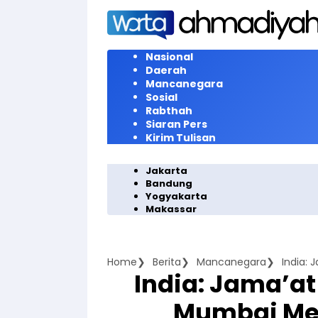
Langsung
ke
konten
Nasional
Daerah
Mancanegara
Sosial
Rabthah
Siaran Pers
Kirim Tulisan
Jakarta
Bandung
Yogyakarta
Makassar
Home
Berita
Mancanegara
India: Jama’a
Mumbai Me