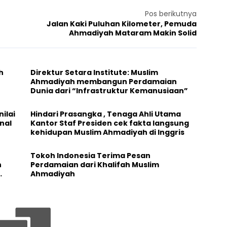
Pos berikutnya
Jalan Kaki Puluhan Kilometer, Pemuda
Ahmadiyah Mataram Makin Solid
h
Direktur Setara Institute: Muslim
Ahmadiyah membangun Perdamaian
Dunia dari “Infrastruktur Kemanusiaan”
ilai
Hindari Prasangka , Tenaga Ahli Utama
nal
Kantor Staf Presiden cek fakta langsung
kehidupan Muslim Ahmadiyah di Inggris
Tokoh Indonesia Terima Pesan
n
Perdamaian dari Khalifah Muslim
Ahmadiyah