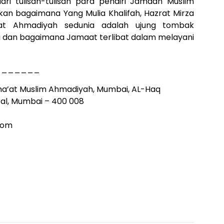
ari tulisan-tulisan para pendiri Jamaah Muslim
n bagaimana Yang Mulia Khalifah, Hazrat Mirza
t Ahmadiyah sedunia adalah ujung tombak
 dan bagaimana Jamaat terlibat dalam melayani
_______
Jama’at Muslim Ahmadiyah, Mumbai, AL-Haq
ral, Mumbai – 400 008
com