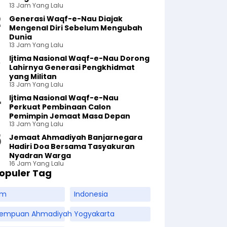
13 Jam Yang Lalu
Generasi Waqf-e-Nau Diajak
Mengenal Diri Sebelum Mengubah
Dunia
13 Jam Yang Lalu
Ijtima Nasional Waqf-e-Nau Dorong
Lahirnya Generasi Pengkhidmat
yang Militan
13 Jam Yang Lalu
Ijtima Nasional Waqf-e-Nau
Perkuat Pembinaan Calon
Pemimpin Jemaat Masa Depan
13 Jam Yang Lalu
Jemaat Ahmadiyah Banjarnegara
Hadiri Doa Bersama Tasyakuran
Nyadran Warga
16 Jam Yang Lalu
opuler Tag
am
Indonesia
rempuan Ahmadiyah
Yogyakarta