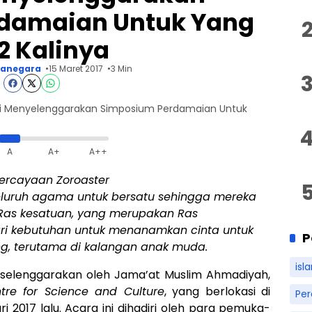
damaian Untuk Yang
2 Kalinya
anegara
15 Maret 2017
3 Min
i Menyelenggarakan Simposium Perdamaian Untuk
A
A+
A++
percayaan Zoroaster
luruh agama untuk bersatu sehingga mereka
 Ras kesatuan, yang merupakan Ras
ri kebutuhan untuk menanamkan cinta untuk
P
, terutama di kalangan anak muda.
isl
iselenggarakan oleh Jama’at Muslim Ahmadiyah,
tre for Science and Culture
, yang berlokasi di
Pe
 2017 lalu. Acara ini dihadiri oleh para pemuka-