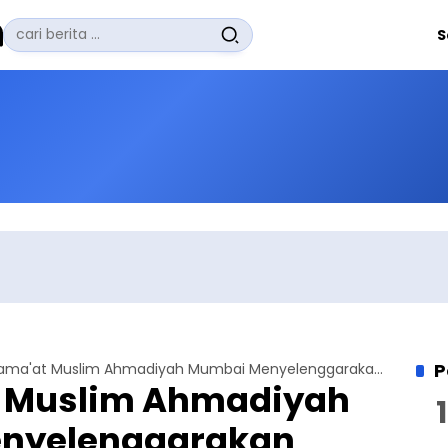
Pencarian
S
untuk:
#
Zuhairi Misrawi
#
Zoom
#
Zero Waste
#
Zaki Firdaus
#
Zafrullah Ahmad Pontoh
No Recent Searches Yet.
P
India: Jama'at Muslim Ahmadiyah Mumbai Menyelenggarakan Simposium Perdamaian Untuk Yang ke-2 Kalinya
t Muslim Ahmadiyah
nyelenggarakan