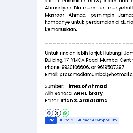
sabda Rasulullah (saw) Islam dan d
Ahmadiyah. Dia membuat menyebutka
Masroor Ahmad, pemimpin Jamaa
kampanye untuk perdamaian di dunia
kemanusiaan.
______________________
Untuk rincian lebih lanjut Hubungi: 
Building, 17, YMCA Road, Mumbai Cent
Phone: 9920106606, or 9619507297
Email:
pressmediamumbai@hotmail.
Sumber:
Times of Ahmad
Alih Bahasa:
ARH Library
Editor:
Irfan S. Ardiatama
Tag
India
peace symposium