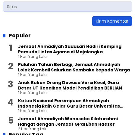
Populer
Jemaat Ahmadiyah Sadasari Hadiri Kemping
Pemuda Lintas Agama di Majalengka
1 Hari Yang Lalu
Puluhan Tahun Berbagi, Jemaat Ahmadiyah
Lolak Kembali Salurkan Sembako kepada Warga
1 Hari Yang Lalu
Anak Bukan Orang Dewasa Versi Kecil, Guru
Besar UT Kenalkan Model Pendidikan BERLIAN
1 Hari Yang Lalu
Ketua Nasional Perempuan Ahmadiyah
Indonesia Raih Gelar Guru Besar Universitas
1 Hari Yang Lalu
Terbuka
Jemaat Ahmadiyah Wonosobo Silaturahmi
Hangat dengan Jemaat GPdI Eben Haezer
2 Hari Yang Lalu
Populer Tag