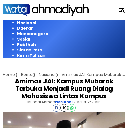
Langsung
ke
konten
Nasional
Daerah
Mancanegara
Sosial
Rabthah
Siaran Pers
Kirim Tulisan
Home
Berita
Nasional
Amirnas JAI: Kampus Mubarak Terbuka Menjadi Ruang Dialog Mahasiswa Lintas Kampus
Amirnas JAI: Kampus Mubarak
Terbuka Menjadi Ruang Dialog
Mahasiswa Lintas Kampus
Munadi Ahmad
Nasional
12 Mei 2026
2 Min