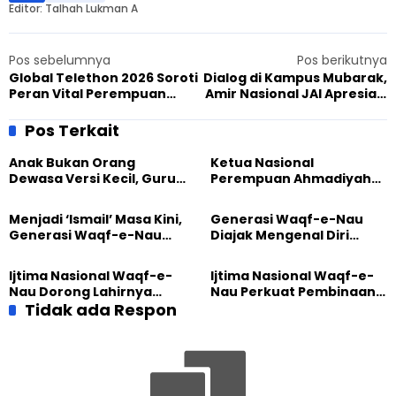
Editor: Talhah Lukman A
Pos sebelumnya
Pos berikutnya
Global Telethon 2026 Soroti
Dialog di Kampus Mubarak,
Peran Vital Perempuan
Amir Nasional JAI Apresiasi
dalam Ketahanan Pangan
Mahasiswa dan Dosen
Pos Terkait
Anak Bukan Orang
Ketua Nasional
Dewasa Versi Kecil, Guru
Perempuan Ahmadiyah
Besar UT Kenalkan Model
Indonesia Raih Gelar Guru
Pendidikan BERLIAN
Besar Universitas
Menjadi ‘Ismail’ Masa Kini,
Generasi Waqf-e-Nau
Terbuka
Generasi Waqf-e-Nau
Diajak Mengenal Diri
Diajak Hidup untuk
Sebelum Mengubah
Pengabdian
Dunia
Ijtima Nasional Waqf-e-
Ijtima Nasional Waqf-e-
Nau Dorong Lahirnya
Nau Perkuat Pembinaan
Generasi Pengkhidmat
Tidak ada Respon
Calon Pemimpin Jemaat
yang Militan
Masa Depan