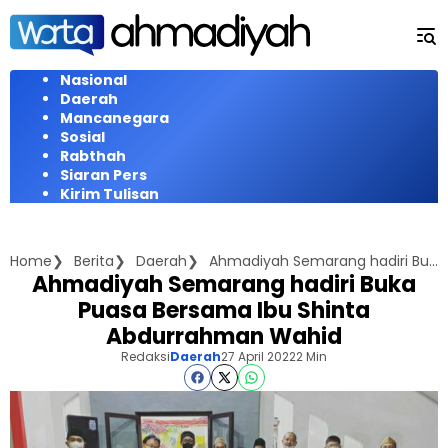
Langsung
ke
konten
Nasional
Daerah
Mancanegara
Sosial
Rabthah
Siaran Pers
Kirim Tulisan
Home
Berita
Daerah
Ahmadiyah Semarang hadiri Buka Puasa Bersama Ibu Shinta Abdurrahman Wahid
Ahmadiyah Semarang hadiri Buka
Puasa Bersama Ibu Shinta
Abdurrahman Wahid
Redaksi
Daerah
27 April 2022
2 Min