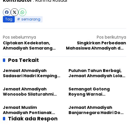
Kontributor
: Rahma Rosadi
Tag
semarang
Pos sebelumnya
Pos berikutnya
Ciptakan Kedekatan,
Singkirkan Perbedaan
Ahmadiyah Semarang
Mahasiswa Ahmadiyah dan
Ramaikan Takjil on The
Katolik Kota Medan
Street
Kembali Lakukan Kerja
Pos Terkait
sama
Jemaat Ahmadiyah
Puluhan Tahun Berbagi,
Sadasari Hadiri Kemping
Jemaat Ahmadiyah Lolak
Pemuda Lintas Agama di
Kembali Salurkan
Majalengka
Sembako kepada Warga
Jemaat Ahmadiyah
Semangat Gotong
Wonosobo Silaturahmi
Royong Warnai
Hangat dengan Jemaat
Pembangunan Kembali
GPdI Eben Haezer
Masjid di Jemaat
Jemaat Muslim
Jemaat Ahmadiyah
Ahmadiyah Sukapura
Ahmadiyah Pontianak
Banjarnegara Hadiri Doa
dan Gereja Katedral
Tidak ada Respon
Bersama Tasyakuran
Perkuat Kolaborasi Sosial
Nyadran Warga