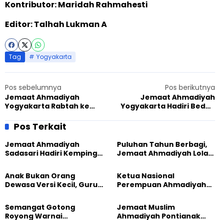
Kontributor: Maridah Rahmahesti
Editor: Talhah Lukman A
Tag
Yogyakarta
Pos sebelumnya
Pos berikutnya
Jemaat Ahmadiyah
Jemaat Ahmadiyah
Yogyakarta Rabtah ke
Yogyakarta Hadiri Bedah
Kesbangpol, Bicara soal
Buku Gus Dur tentang
Keorganisasian
Toleransi dan
Pos Terkait
Keberagaman di UIN Sunan
Kalijaga
Jemaat Ahmadiyah
Puluhan Tahun Berbagi,
Sadasari Hadiri Kemping
Jemaat Ahmadiyah Lolak
Pemuda Lintas Agama di
Kembali Salurkan
Majalengka
Sembako kepada Warga
Anak Bukan Orang
Ketua Nasional
Dewasa Versi Kecil, Guru
Perempuan Ahmadiyah
Besar UT Kenalkan Model
Indonesia Raih Gelar Guru
Pendidikan BERLIAN
Besar Universitas
Semangat Gotong
Jemaat Muslim
Terbuka
Royong Warnai
Ahmadiyah Pontianak