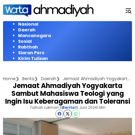
Langsung
ke
konten
Nasional
Daerah
Mancanegara
Sosial
Rabthah
Siaran Pers
Kirim Tulisan
Home
Berita
Daerah
Jemaat Ahmadiyah Yogyakarta Sambut Mahasiswa Teologi yang Ingin Isu Keberagaman dan Toleransi
Jemaat Ahmadiyah Yogyakarta
Sambut Mahasiswa Teologi yang
Ingin Isu Keberagaman dan Toleransi
Talhah Lukman A
Berita
16 Juni 2024
1 Min