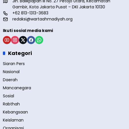
Jln. Balikpapan III No. 27 Petojo Utara, Kecamatan
Gambir, Kota Jakarta Pusat – DKI Jakarta 10130
+62 813-1313-3683
redaksi@wartaahmadiyah.org
Ikuti sosial media kami
Kategori
Siaran Pers
Nasional
Daerah
Mancanegara
Sosial
Rabthah
Kebangsaan
Keislaman
Organisasi