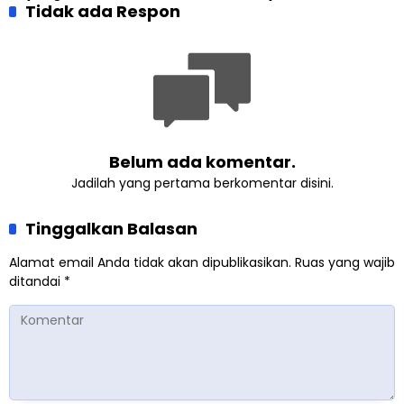
Pembangunan Kembali
Tidak ada Respon
dan Gereja Katedral
Masjid di Jemaat
Perkuat Kolaborasi Sosial
Ahmadiyah Sukapura
Belum ada komentar.
Jadilah yang pertama berkomentar disini.
Tinggalkan Balasan
Alamat email Anda tidak akan dipublikasikan.
Ruas yang wajib
ditandai
*